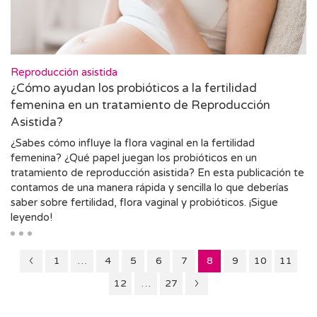
Reproducción asistida
¿Cómo ayudan los probióticos a la fertilidad
femenina en un tratamiento de Reproducción
Asistida?
¿Sabes cómo influye la flora vaginal en la fertilidad
femenina? ¿Qué papel juegan los probióticos en un
tratamiento de reproducción asistida? En esta publicación te
contamos de una manera rápida y sencilla lo que deberías
saber sobre fertilidad, flora vaginal y probióticos. ¡Sigue
leyendo!
Página
Página
Página
Página
Página
Página
Página
Página
Página
1
…
4
5
6
7
8
9
10
11
7
Página
Página
Página
12
…
27
9