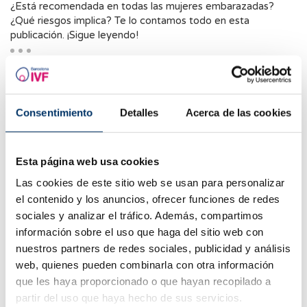
¿Está recomendada en todas las mujeres embarazadas?
¿Qué riesgos implica? Te lo contamos todo en esta
publicación. ¡Sigue leyendo!
Consentimiento
Detalles
Acerca de las cookies
Esta página web usa cookies
Las cookies de este sitio web se usan para personalizar
el contenido y los anuncios, ofrecer funciones de redes
sociales y analizar el tráfico. Además, compartimos
información sobre el uso que haga del sitio web con
Reproducción asistida
nuestros partners de redes sociales, publicidad y análisis
Anestesia en reproducción asistida: ¿Cuándo se
web, quienes pueden combinarla con otra información
emplea?
que les haya proporcionado o que hayan recopilado a
¿Sabes cuándo y qué tipo de anestesia se usa en
partir del uso que haya hecho de sus servicios.
determinadas técnicas de reproducción asistida? ¿Conoces