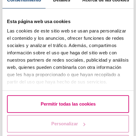
Esta página web usa cookies
Las cookies de este sitio web se usan para personalizar
el contenido y los anuncios, ofrecer funciones de redes
sociales y analizar el tráfico. Además, compartimos
información sobre el uso que haga del sitio web con
nuestros partners de redes sociales, publicidad y análisis
General
Fimosis: ¿qué es y cómo afecta?
web, quienes pueden combinarla con otra información
que les haya proporcionado o que hayan recopilado a
Te contamos qué es la fimosis, cómo afecta a los hombres
partir del uso que haya hecho de sus servicios.
que la padecen y si pone en riesgo o no la fertilidad
masculina. ¡Sigue leyendo!
Permitir todas las cookies
Personalizar