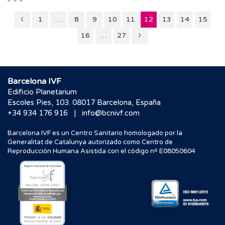
Página
Página
Página
Página
Página
Página
Página
Página
Página
1
…
8
9
10
11
12
13
14
15
11
Página
Página
Página
16
…
27
13
Barcelona IVF
Edificio Planetarium
Escoles Pies, 103. 08017 Barcelona, España
|
+34 934 176 916
info@bcnivf.com
Barcelona IVF es un Centro Sanitario homologado por la
Generalitat de Catalunya autorizado como Centro de
Reproducción Humana Asistida con el código nº E08050604