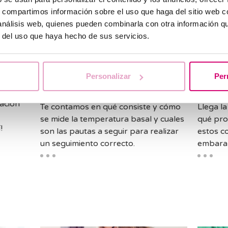
s, compartimos información sobre el uso que haga del sitio web 
 análisis web, quienes pueden combinarla con otra información q
r del uso que haya hecho de sus servicios.
General
Genera
e
¿Cómo se mide la
Emba
euros
temperatura basal para
preca
Personalizar
Per
conseguir el embarazo?
de c
ación
Te contamos en qué consiste y cómo
Llega l
se mide la temperatura basal y cuales
qué pro
!
son las pautas a seguir para realizar
estos c
un seguimiento correcto.
embaraz