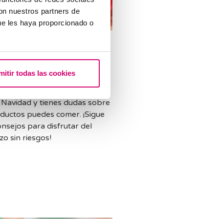
con nuestros partners de
ue les haya proporcionado o
l
razo y navidad
uciones a la hora
mitir todas las cookies
omer
a Navidad y tienes dudas sobre
ductos puedes comer. ¡Sigue
onsejos para disfrutar del
o sin riesgos!