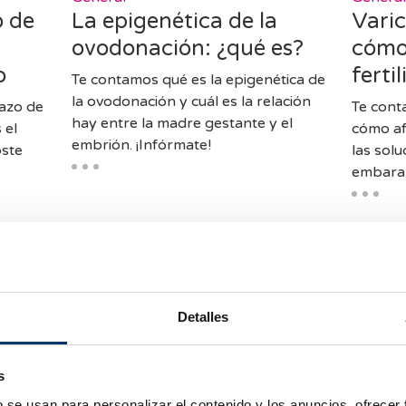
 de
La epigenética de la
Varic
ovodonación: ¿qué es?
cómo 
o
ferti
Te contamos qué es la epigenética de
la ovodonación y cuál es la relación
azo de
Te cont
hay entre la madre gestante y el
 el
cómo afe
embrión. ¡Infórmate!
oste
las sol
embaraz
Detalles
s
b se usan para personalizar el contenido y los anuncios, ofrecer