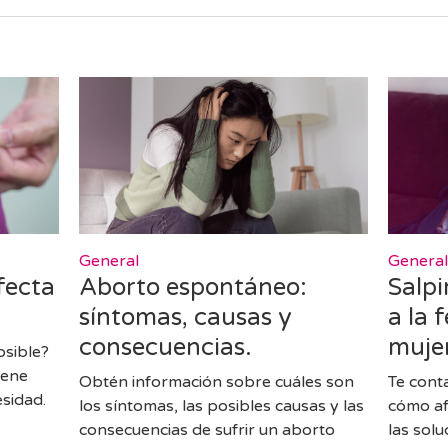
General
Genera
fecta
Aborto espontáneo:
Salpi
síntomas, causas y
a la 
consecuencias.
muje
sible?
iene
Obtén información sobre cuáles son
Te conta
esidad.
los síntomas, las posibles causas y las
cómo afe
consecuencias de sufrir un aborto
las sol