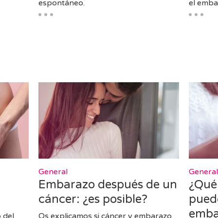
espontáneo.
el emba
General
Genera
Embarazo después de un
¿Qué
cáncer: ¿es posible?
pued
emba
 del
Os explicamos si cáncer y embarazo