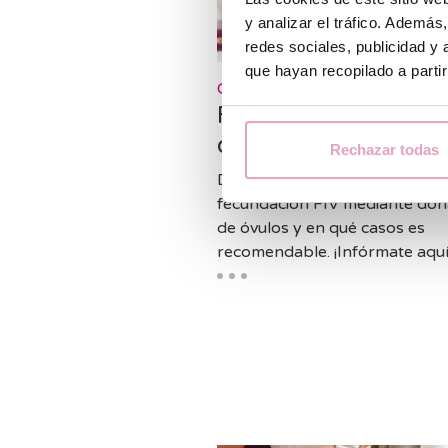
y analizar el tráfico. Ademá
redes sociales, publicidad y
que hayan recopilado a parti
General
FIV con donación d
óvulos desde 3850 
Rechazar todas
Descubre en qué consiste la
fecundación FIV mediante don
de óvulos y en qué casos es
recomendable. ¡Infórmate aquí