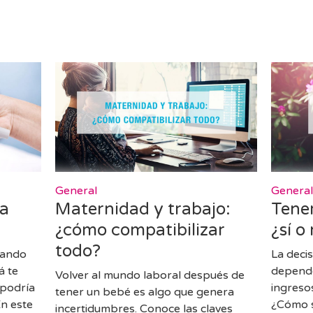
General
Genera
la
Maternidad y trabajo:
Tener
¿cómo compatibilizar
¿sí o
todo?
sando
La deci
á te
depende
Volver al mundo laboral después de
 podría
ingreso
tener un bebé es algo que genera
En este
¿Cómo s
incertidumbres. Conoce las claves