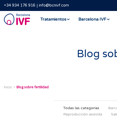
+34 934 176 916
info@bcnivf.com
Barcelona
Tratamientos
Barcelona IVF
IVF
Blog sob
Inicio
Blog sobre fertilidad
Todas las categorías
Barc
Reproducción asistida
Sal