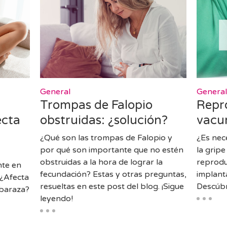
General
Genera
Trompas de Falopio
Repro
ecta
obstruidas: ¿solución?
vacun
¿Qué son las trompas de Falopio y
¿Es nec
por qué son importante que no estén
la gripe
obstruidas a la hora de lograr la
reprodu
nte en
fecundación? Estas y otras preguntas,
implant
 ¿Afecta
resueltas en este post del blog. ¡Sigue
Descúb
mbaraza?
leyendo!