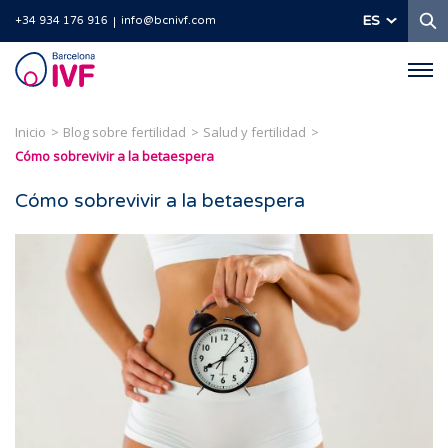
B
ES
+34 934 176 916
info@bcnivf.com
Barcelona
IVF
Inicio
Blog sobre fertilidad
Salud y fertilidad
Cómo sobrevivir a la betaespera
Cómo sobrevivir a la betaespera