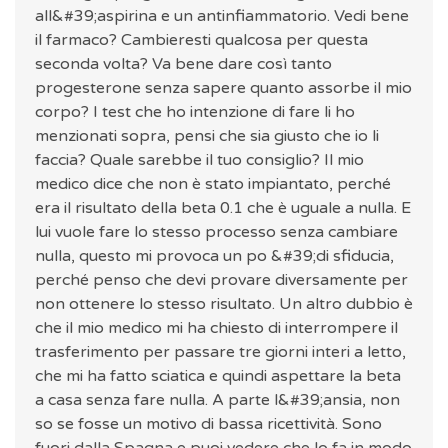
all&#39;aspirina e un antinfiammatorio. Vedi bene
il farmaco? Cambieresti qualcosa per questa
seconda volta? Va bene dare così tanto
progesterone senza sapere quanto assorbe il mio
corpo? I test che ho intenzione di fare li ho
menzionati sopra, pensi che sia giusto che io li
faccia? Quale sarebbe il tuo consiglio? Il mio
medico dice che non è stato impiantato, perché
era il risultato della beta 0.1 che è uguale a nulla. E
lui vuole fare lo stesso processo senza cambiare
nulla, questo mi provoca un po &#39;di sfiducia,
perché penso che devi provare diversamente per
non ottenere lo stesso risultato. Un altro dubbio è
che il mio medico mi ha chiesto di interrompere il
trasferimento per passare tre giorni interi a letto,
che mi ha fatto sciatica e quindi aspettare la beta
a casa senza fare nulla. A parte l&#39;ansia, non
so se fosse un motivo di bassa ricettività. Sono