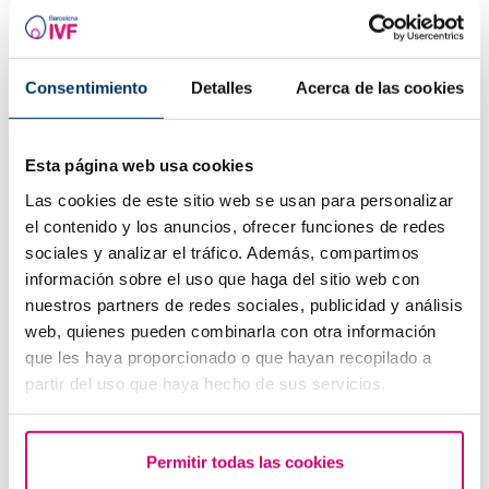
Consentimiento
Detalles
Acerca de las cookies
Gestione delle emozioni nella riproduzione assistita
Esta página web usa cookies
Las cookies de este sitio web se usan para personalizar
el contenido y los anuncios, ofrecer funciones de redes
sociales y analizar el tráfico. Además, compartimos
información sobre el uso que haga del sitio web con
nuestros partners de redes sociales, publicidad y análisis
web, quienes pueden combinarla con otra información
que les haya proporcionado o que hayan recopilado a
Sintomi della gravidanza dalla prima settimana
partir del uso que haya hecho de sus servicios.
Permitir todas las cookies