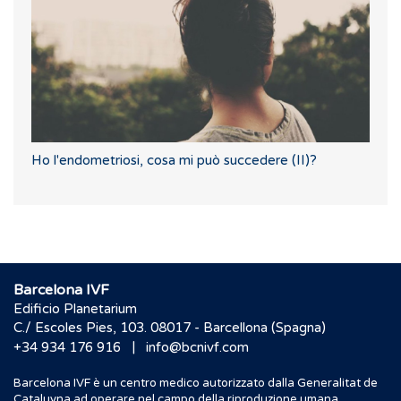
Ho l'endometriosi, cosa mi può succedere (II)?
Barcelona IVF
Edificio Planetarium
C./ Escoles Pies, 103. 08017 - Barcellona (Spagna)
|
+34 934 176 916
info@bcnivf.com
Barcelona IVF è un centro medico autorizzato dalla Generalitat de
Cataluyna ad operare nel campo della riproduzione umana