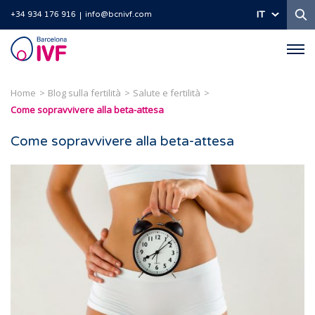
Ri
IT
+34 934 176 916
info@bcnivf.com
Barcelona
IVF
Home
Blog sulla fertilità
Salute e fertilità
Come sopravvivere alla beta-attesa
Come sopravvivere alla beta-attesa