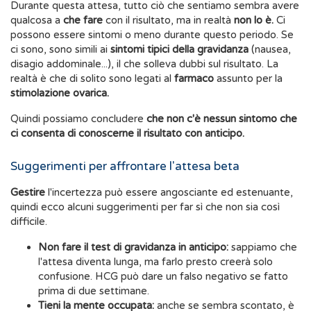
Durante questa attesa, tutto ciò che sentiamo sembra avere
qualcosa a
che fare
con il risultato, ma in realtà
non lo è.
Ci
possono essere sintomi o meno durante questo periodo. Se
ci sono, sono simili ai
sintomi tipici della gravidanza
(nausea,
disagio addominale...), il che solleva dubbi sul risultato. La
realtà è che di solito sono legati al
farmaco
assunto per la
stimolazione ovarica.
Quindi possiamo concludere
che non c'è nessun sintomo che
ci consenta di conoscerne il risultato con anticipo.
Suggerimenti per affrontare l'attesa beta
Gestire
l'incertezza può essere angosciante ed estenuante,
quindi ecco alcuni suggerimenti per far sì che non sia così
difficile.
Non fare il test di gravidanza in anticipo:
sappiamo che
l'attesa diventa lunga, ma farlo presto creerà solo
confusione. HCG può dare un falso negativo se fatto
prima di due settimane.
Tieni la mente occupata:
anche se sembra scontato, è