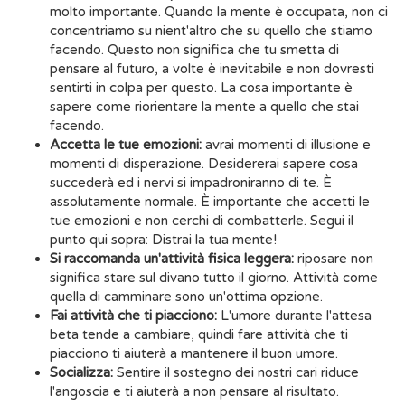
molto importante. Quando la mente è occupata, non ci
concentriamo su nient'altro che su quello che stiamo
facendo. Questo non significa che tu smetta di
pensare al futuro, a volte è inevitabile e non dovresti
sentirti in colpa per questo. La cosa importante è
sapere come riorientare la mente a quello che stai
facendo.
Accetta le tue emozioni:
avrai momenti di illusione e
momenti di disperazione. Desidererai sapere cosa
succederà ed i nervi si impadroniranno di te. È
assolutamente normale. È importante che accetti le
tue emozioni e non cerchi di combatterle. Segui il
punto qui sopra: Distrai la tua mente!
Si raccomanda un'attività fisica leggera:
riposare non
significa stare sul divano tutto il giorno. Attività come
quella di camminare sono un'ottima opzione.
Fai attività che ti piacciono:
L'umore durante l'attesa
beta tende a cambiare, quindi fare attività che ti
piacciono ti aiuterà a mantenere il buon umore.
Socializza:
Sentire il sostegno dei nostri cari riduce
l'angoscia e ti aiuterà a non pensare al risultato.