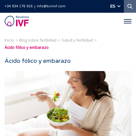
B
ES
+34 934 176 916
info@bcnivf.com
Barcelona
IVF
Inicio
Blog sobre fertilidad
Salud y fertilidad
Ácido fólico y embarazo
Ácido fólico y embarazo