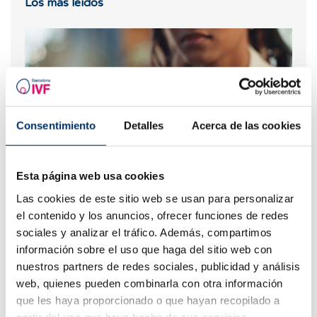
Los más leídos
Consentimiento
Detalles
Acerca de las cookies
Esta página web usa cookies
¿Qué hacer si hay retraso menstrual con un test de
Las cookies de este sitio web se usan para personalizar
embarazo negativo?
el contenido y los anuncios, ofrecer funciones de redes
sociales y analizar el tráfico. Además, compartimos
información sobre el uso que haga del sitio web con
nuestros partners de redes sociales, publicidad y análisis
web, quienes pueden combinarla con otra información
que les haya proporcionado o que hayan recopilado a
partir del uso que haya hecho de sus servicios.