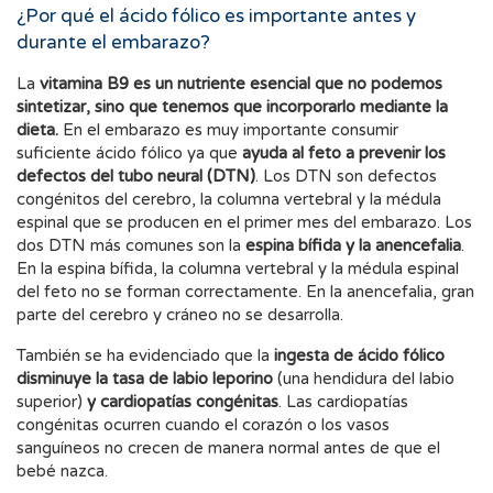
¿Por qué el ácido fólico es importante antes y
durante el embarazo?
La
vitamina B9 es un nutriente esencial que no podemos
sintetizar, sino que tenemos que incorporarlo mediante la
dieta.
En el embarazo es muy importante consumir
suficiente ácido fólico ya que
ayuda al feto a prevenir los
defectos del tubo neural (DTN)
. Los DTN son defectos
congénitos del cerebro, la columna vertebral y la médula
espinal que se producen en el primer mes del embarazo. Los
dos DTN más comunes son la
espina bífida y la anencefalia
.
En la espina bífida, la columna vertebral y la médula espinal
del feto no se forman correctamente. En la anencefalia, gran
parte del cerebro y cráneo no se desarrolla.
También se ha evidenciado que la
ingesta de ácido fólico
disminuye la tasa de labio leporino
(una hendidura del labio
superior)
y cardiopatías congénitas
. Las cardiopatías
congénitas ocurren cuando el corazón o los vasos
sanguíneos no crecen de manera normal antes de que el
bebé nazca.