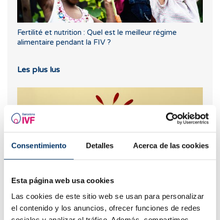
Fertilité et nutrition : Quel est le meilleur régime
alimentaire pendant la FIV ?
Les plus lus
Consentimiento
Detalles
Acerca de las cookies
Esta página web usa cookies
Las cookies de este sitio web se usan para personalizar
Pertes brunes : causes, lien avec les règles et la
grossesse
el contenido y los anuncios, ofrecer funciones de redes
sociales y analizar el tráfico. Además, compartimos