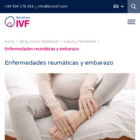
B
ES
+34 934 176 916
info@bcnivf.com
Barcelona
IVF
Inicio
Blog sobre fertilidad
Salud y fertilidad
Enfermedades reumáticas y embarazo
Enfermedades reumáticas y embarazo