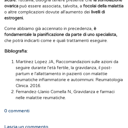
sicure.
Tuttavia, bisogna tenere presente che
la stimolazione
ovarica
può essere associata, talvolta, a
focolai della malattia
o altre complicazioni dovute all'aumento dei
livelli di
estrogeni.
Come abbiamo già accennato in precedenza,
è
fondamentale la pianificazione da parte di uno specialista,
che potrà indicarti come e quali trattamenti eseguire.
Bibliografia:
Martínez Lopez JA, Raccomandazioni sulle azioni da
seguire durante l'età fertile, la gravidanza, il post-
partum e l'allattamento in pazienti con malattie
reumatiche infiammatorie e autoimmuni. Reumatologia
Clinica. 2016.
Fernandez-Llanio Comella N, Gravidanza e farmaci
nelle malattie reumatiche.
0
commenti
Lascia un commento