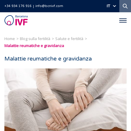
Ri
IT
+34 934 176 916
info@bcnivf.com
Barcelona
IVF
Home
Blog sulla fertilità
Salute e fertilità
Malattie reumatiche e gravidanza
Malattie reumatiche e gravidanza