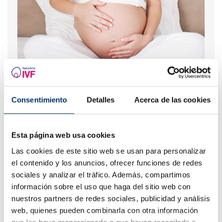
Neue Schwangerschaft nach biochemischem
Schwangerschaftsabbruch
Consentimiento
Detalles
Acerca de las cookies
Esta página web usa cookies
Las cookies de este sitio web se usan para personalizar
el contenido y los anuncios, ofrecer funciones de redes
sociales y analizar el tráfico. Además, compartimos
información sobre el uso que haga del sitio web con
nuestros partners de redes sociales, publicidad y análisis
web, quienes pueden combinarla con otra información
Was tun bei einer ausgebliebenen Periode und einem
que les haya proporcionado o que hayan recopilado a