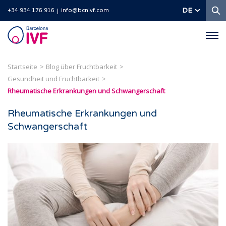
S
DE
+34 934 176 916
info@bcnivf.com
Barcelona
IVF
Startseite
Blog über Fruchtbarkeit
Gesundheit und Fruchtbarkeit
Rheumatische Erkrankungen und Schwangerschaft
Rheumatische Erkrankungen und
Schwangerschaft