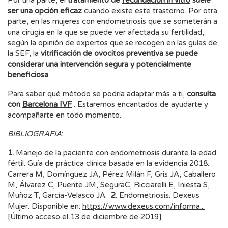
Por una parte, el
tratamiento de
fecundación in vitro
suele
ser una opción eficaz
cuando existe este trastorno. Por otra
parte, en las mujeres con endometriosis que se someterán a
una cirugía en la que se puede ver afectada su fertilidad,
según la opinión de expertos que se recogen en las guías de
la SEF, la
vitrificación de ovocitos preventiva se puede
considerar una intervención segura y potencialmente
beneficiosa
.
Para saber qué método se podría adaptar más a ti,
consulta
con
Barcelona IVF
. Estaremos encantados de ayudarte y
acompañarte en todo momento.
BIBLIOGRAFIA
:
1.
Manejo de la paciente con endometriosis durante la edad
fértil. Guía de práctica clínica basada en la evidencia 2018.
Carrera M, Domínguez JA, Pérez Milán F, Gris JA, Caballero
M, Álvarez C, Puente JM, SeguraC, Ricciarelli E, Iniesta S,
Muñoz T, García-Velasco JA.
2.
Endometriosis. Dexeus
Mujer. Disponible en:
https://www.dexeus.com/informa...
[Último acceso el 13 de diciembre de 2019]