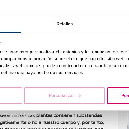
as personas somos diferentes
y lo que a una le va
emas de salud, consulta con l@s profesionales de
pico, pero es importante. Además, estando
Detalles
 de tu bebé en manos de cualquiera?
el periodo de lactancia
s
P
u
b se usan para personalizar el contenido y los anuncios, ofrecer
do en el período del embarazo y creemos que la
s, compartimos información sobre el uso que haga del sitio web 
¡Error!
Hay muchos medicamentos que se pueden
 análisis web, quienes pueden combinarla con otra información q
gar al bebé.
No te olvides de consultarlo con tu
r del uso que haya hecho de sus servicios.
es”, ¿sí o no?
Personalizar
Per
T
¿
salud es la consideración de que los productos
ivos. ¡Error! Las
plantas contienen substancias
gativamente o no a nuestro cuerpo y, por tanto,