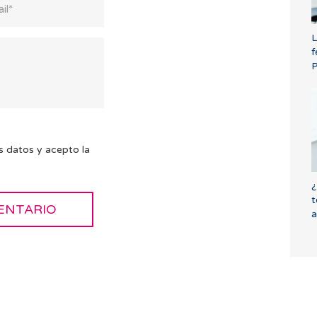
L
f
P
s datos y acepto la
¿
t
a