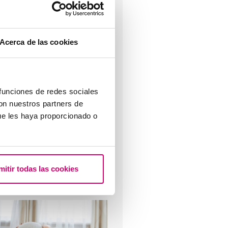
Acerca de las cookies
rogesterona, ¿cuándo hay que
tilizarla?
 funciones de redes sociales
con nuestros partners de
ue les haya proporcionado o
mitir todas las cookies
engo una baja reserva ovárica,
alguien me lo puede explicar?