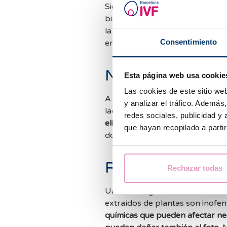
Siempre repetimos
que todas l
bien, a otra no. Por tanto, en t
la salud. Sabemos que suena tí
Consentimiento
embarazada,
¿dejarás la salud
No te confíes en 
Esta página web usa cookie
Las cookies de este sitio we
A veces nos centramos demasia
y analizar el tráfico. Ademá
lactancia no es tan importante. 
redes sociales, publicidad y
eliminar por leche materna y lle
que hayan recopilado a parti
doctor/a.
Remedios “natural
Rechazar todas
Uno de los grandes mitos de la 
extraídos de plantas son inofens
químicas que pueden afectar ne