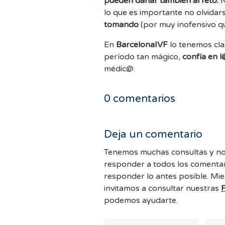
pueden dañar también al feto.
N
lo que es importante no olvidar
tomando
(por muy inofensivo q
En
BarcelonaIVF
lo tenemos cla
período tan mágico,
confía en l
médic@.
0
comentarios
Deja un comentario
Tenemos muchas consultas y no
responder a todos los comentar
responder lo antes posible. Mie
invitamos a consultar nuestras
podemos ayudarte.