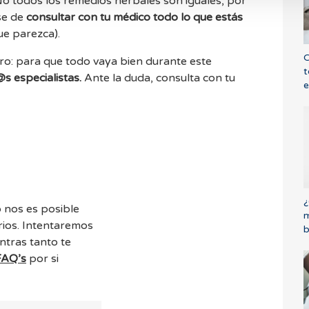
o todos los remedios herbales son iguales, por
se de
consultar con tu médico todo lo que estás
ue parezca).
C
ro: para que todo vaya bien durante este
t
@s especialistas.
Ante la duda, consulta con tu
e
¿
 nos es posible
m
ios. Intentaremos
b
ntras tanto te
FAQ’s
por si