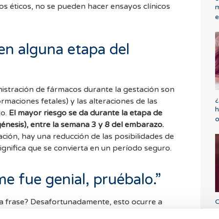
os éticos, no se pueden hacer ensayos clínicos
m
e
en alguna etapa del
istración de fármacos durante la gestación son
¿
rmaciones fetales) y las alteraciones de las
h
to.
El mayor riesgo se da durante la etapa de
o
nesis), entre la semana 3 y 8 del embarazo.
ación, hay una reducción de las posibilidades de
gnifica que se convierta en un período seguro.
e fue genial, pruébalo.”
a frase? Desafortunadamente, esto ocurre a
C
e
fluencer y otras personas de nuestro alrededor.