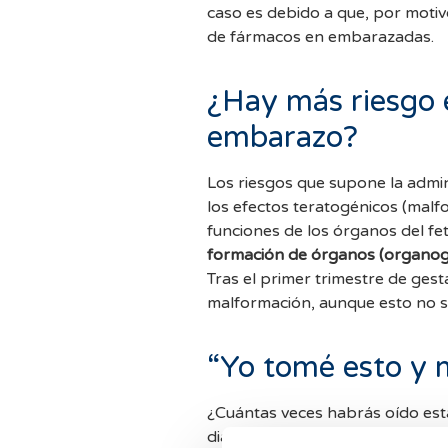
caso es debido a que, por motiv
de fármacos en embarazadas.
¿Hay más riesgo 
embarazo?
Los riesgos que supone la admin
los efectos teratogénicos (malfo
funciones de los órganos del fe
formación de órganos (organogé
Tras el primer trimestre de gest
malformación, aunque esto no si
“Yo tomé esto y m
¿Cuántas veces habrás oído est
diario con l@s vecin@s, el/la in