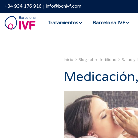
+34 934 176 916
info@bcnivf.com
Barcelona
Tratamientos
Barcelona IVF
IVF
Inicio
Blog sobre fertilidad
Salud y f
Medicación,