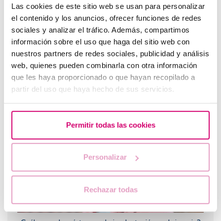
Las cookies de este sitio web se usan para personalizar
el contenido y los anuncios, ofrecer funciones de redes
sociales y analizar el tráfico. Además, compartimos
información sobre el uso que haga del sitio web con
nuestros partners de redes sociales, publicidad y análisis
web, quienes pueden combinarla con otra información
que les haya proporcionado o que hayan recopilado a
¿Qué hacer si hay retraso menstrual con un test de
partir del uso que haya hecho de sus servicios.
embarazo negativo?
Permitir todas las cookies
Personalizar
Rechazar todas