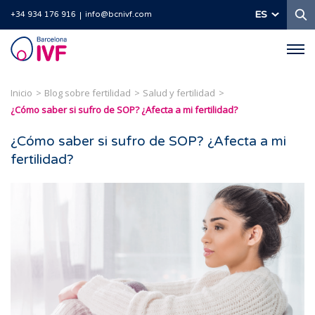
B
ES
+34 934 176 916
info@bcnivf.com
Barcelona
IVF
Inicio
Blog sobre fertilidad
Salud y fertilidad
¿Cómo saber si sufro de SOP? ¿Afecta a mi fertilidad?
¿Cómo saber si sufro de SOP? ¿Afecta a mi
fertilidad?