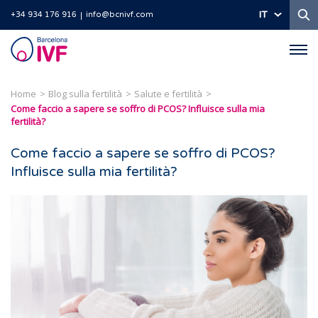
Ri
IT
+34 934 176 916
info@bcnivf.com
Barcelona
IVF
Home
Blog sulla fertilità
Salute e fertilità
Come faccio a sapere se soffro di PCOS? Influisce sulla mia
fertilità?
Come faccio a sapere se soffro di PCOS?
Influisce sulla mia fertilità?