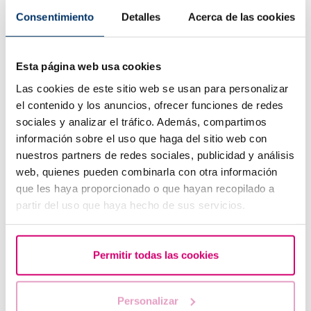
Quali sono i sintomi dopo un impianto embrionale?
Consentimiento
Detalles
Acerca de las cookies
Esta página web usa cookies
Las cookies de este sitio web se usan para personalizar
el contenido y los anuncios, ofrecer funciones de redes
sociales y analizar el tráfico. Además, compartimos
información sobre el uso que haga del sitio web con
nuestros partners de redes sociales, publicidad y análisis
web, quienes pueden combinarla con otra información
que les haya proporcionado o que hayan recopilado a
Quando fare un test di gravidanza dopo una FIV
partir del uso que haya hecho de sus servicios.
Permitir todas las cookies
Personalizar