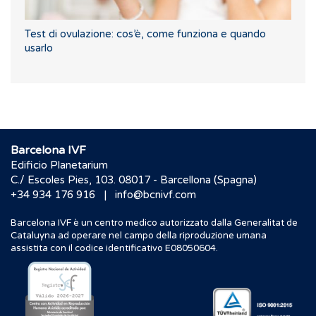
Test di ovulazione: cos’è, come funziona e quando
usarlo
Barcelona IVF
Edificio Planetarium
C./ Escoles Pies, 103. 08017 - Barcellona (Spagna)
|
+34 934 176 916
info@bcnivf.com
Barcelona IVF è un centro medico autorizzato dalla Generalitat de
Cataluyna ad operare nel campo della riproduzione umana
assistita con il codice identificativo E08050604.