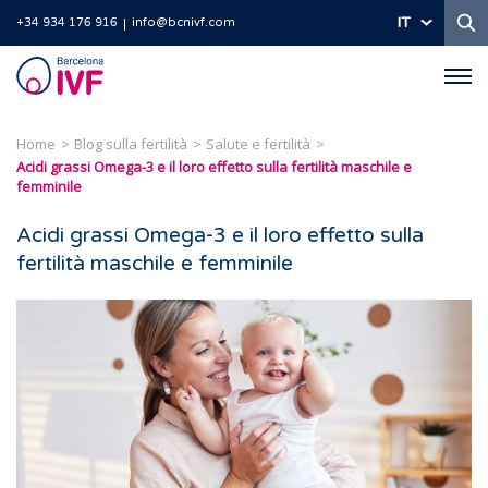
Ri
IT
+34 934 176 916
info@bcnivf.com
Barcelona
IVF
Home
Blog sulla fertilità
Salute e fertilità
Acidi grassi Omega-3 e il loro effetto sulla fertilità maschile e
femminile
Acidi grassi Omega-3 e il loro effetto sulla
fertilità maschile e femminile