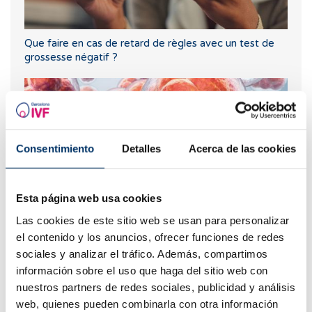
Que faire en cas de retard de règles avec un test de
grossesse négatif ?
Consentimiento
Detalles
Acerca de las cookies
Esta página web usa cookies
Las cookies de este sitio web se usan para personalizar
Combien de temps faut-il pour l’implantation de l’ovule
el contenido y los anuncios, ofrecer funciones de redes
fécondé ?
sociales y analizar el tráfico. Además, compartimos
información sobre el uso que haga del sitio web con
nuestros partners de redes sociales, publicidad y análisis
web, quienes pueden combinarla con otra información