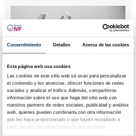
Consentimiento
Detalles
Acerca de las cookies
Esta página web usa cookies
Posso scoprire quale gruppo sanguigno avrà il mio
Las cookies de este sitio web se usan para personalizar
bambino?
el contenido y los anuncios, ofrecer funciones de redes
sociales y analizar el tráfico. Además, compartimos
información sobre el uso que haga del sitio web con
nuestros partners de redes sociales, publicidad y análisis
web, quienes pueden combinarla con otra información
que les haya proporcionado o que hayan recopilado a
partir del uso que haya hecho de sus servicios.