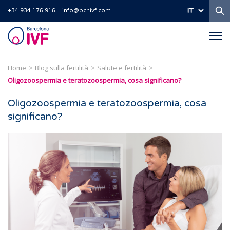
Ri
IT
+34 934 176 916
info@bcnivf.com
Barcelona
IVF
Home
Blog sulla fertilità
Salute e fertilità
Oligozoospermia e teratozoospermia, cosa significano?
Oligozoospermia e teratozoospermia, cosa
significano?