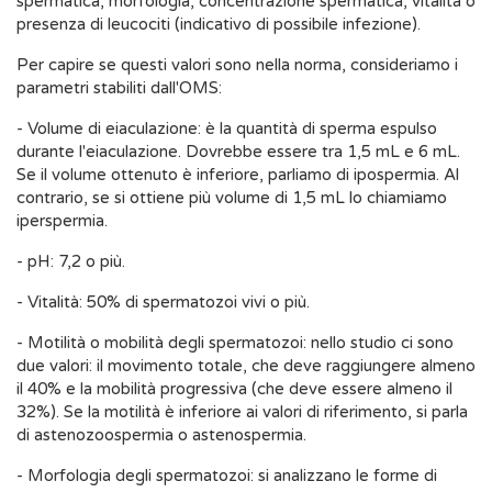
spermatica, morfologia, concentrazione spermatica, vitalità o
presenza di leucociti (indicativo di possibile infezione).
Per capire se questi valori sono nella norma, consideriamo i
parametri stabiliti dall'OMS:
- Volume di eiaculazione: è la quantità di sperma espulso
durante l'eiaculazione. Dovrebbe essere tra 1,5 mL e 6 mL.
Se il volume ottenuto è inferiore, parliamo di ipospermia. Al
contrario, se si ottiene più volume di 1,5 mL lo chiamiamo
iperspermia.
- pH: 7,2 o più.
- Vitalità: 50% di spermatozoi vivi o più.
- Motilità o mobilità degli spermatozoi: nello studio ci sono
due valori: il movimento totale, che deve raggiungere almeno
il 40% e la mobilità progressiva (che deve essere almeno il
32%). Se la motilità è inferiore ai valori di riferimento, si parla
di astenozoospermia o astenospermia.
- Morfologia degli spermatozoi: si analizzano le forme di