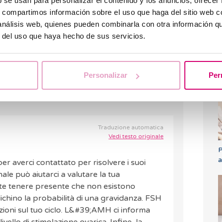
b se usan para personalizar el contenido y los anuncios, ofrecer
s, compartimos información sobre el uso que haga del sitio web 
 possibile rimanere incinta con un livello di
 análisis web, quienes pueden combinarla con otra información q
mol/ml) e un livello di prolattina pari a 192,4
r del uso que haya hecho de sus servicios.
 un livello di FSH pari a 11,8 UI/L e un livello
H
e mille.
q
t
Personalizar
Per
RISPOSTA
Traduzione automatica
Vedi testo originale
P
a
er averci contattato per risolvere i suoi
le può aiutarci a valutare la tua
te tenere presente che non esistono
ichino la probabilità di una gravidanza. FSH
zioni sul tuo ciclo. L&#39;AMH ci informa