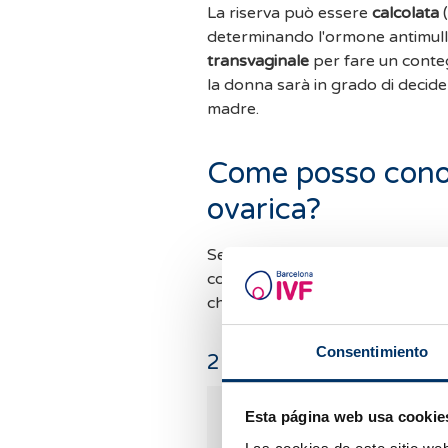
La riserva può essere
calcolata
(
determinando l'ormone antimulle
transvaginale
per fare un conte
la donna sarà in grado di decid
madre.
Come posso conos
ovarica?
Se vuoi conoscere la tua
riserva
contattando
Barcelona IVF
. Inv
chiamaci allo
0034 934 176 916
Consentimiento
2
commenti
Esta página web usa cookie
Mata Virginie
13.03.2025