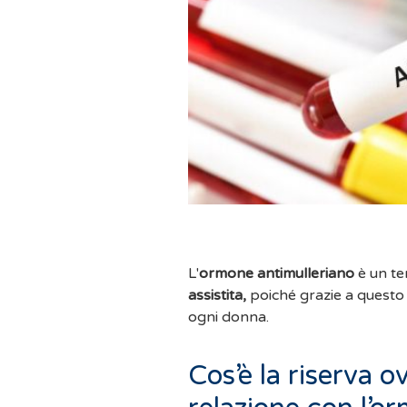
L'
ormone antimulleriano
è un te
assistita,
poiché grazie a quest
ogni donna.
Cos’è la riserva o