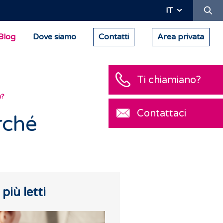
Ric
IT
Blog
Dove siamo
Contatti
Area privata
Ti chiamiano?
a?
Contattaci
rché
I più letti