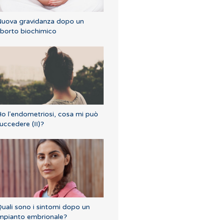
uova gravidanza dopo un
borto biochimico
o l'endometriosi, cosa mi può
uccedere (II)?
uali sono i sintomi dopo un
mpianto embrionale?