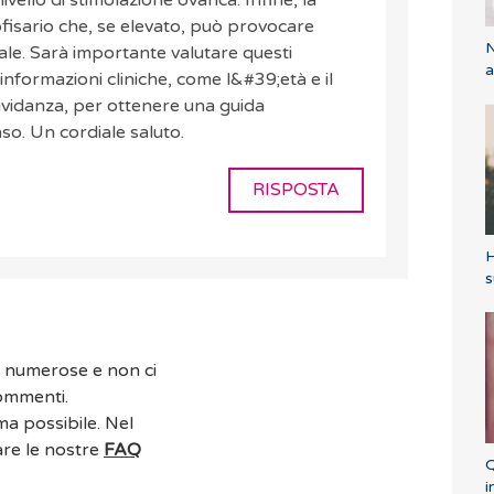
livello di stimolazione ovarica. Infine, la
fisario che, se elevato, può provocare
N
uale. Sarà importante valutare questi
a
informazioni cliniche, come l&#39;età e il
ravidanza, per ottenere una guida
aso. Un cordiale saluto.
RISPOSTA
H
s
o numerose e non ci
commenti.
ma possibile. Nel
are le nostre
FAQ
Q
i