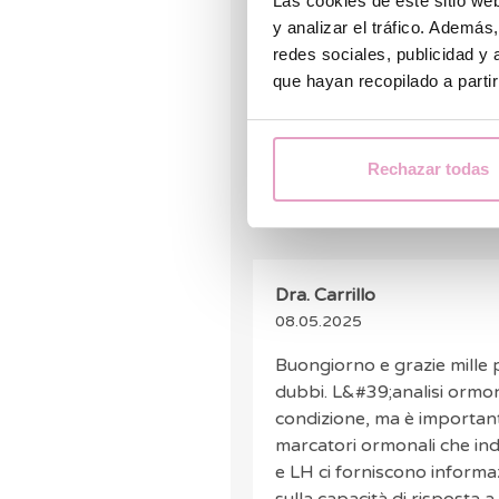
Las cookies de este sitio we
y analizar el tráfico. Ademá
Buongiorno, vorrei sapere se è
redes sociales, publicidad y
AMH pari a 0,05 ng/ml (0,36 p
que hayan recopilado a parti
uul/ml (9,0 ng/ml) e anche con
di LH pari a 4,1 mUI/ml. Grazi
Rechazar todas
Dra. Carrillo
08.05.2025
Buongiorno e grazie mille p
dubbi. L&#39;analisi ormona
condizione, ma è importan
marcatori ormonali che ind
e LH ci forniscono informa