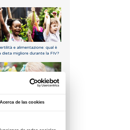
ertilità e alimentazione: qual è
a dieta migliore durante la FIV?
Acerca de las cookies
rogesterone, quando bisogna
ssumerlo?