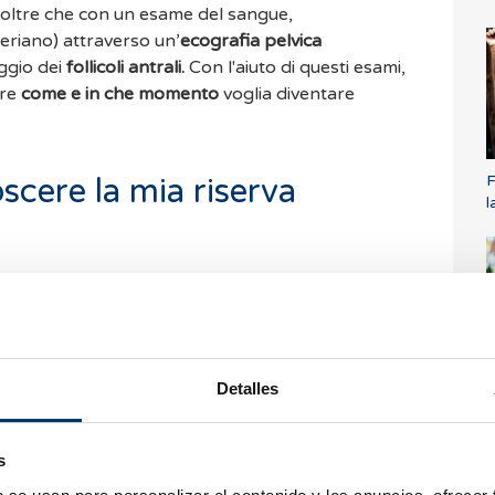
oltre che con un esame del sangue,
riano) attraverso un’
ecografia pelvica
ggio dei
follicoli antrali.
Con l'aiuto di questi esami,
ere
come e in che momento
voglia diventare
F
cere la mia riserva
l
 ovarica,
puoi informarti sui passi da seguire
iaci un’e-mail all’
indirizzo
info@bcnivf.com
o
.
Saremo felici di prenderci cura di te!
Detalles
P
a
Traduzione automatica
s
Vedi testo originale