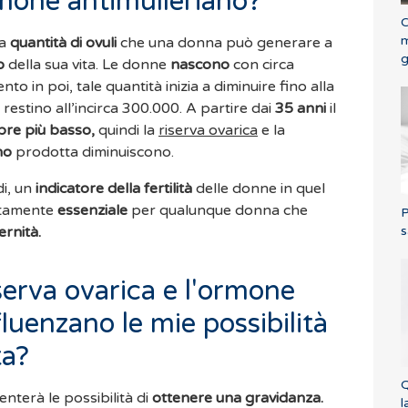
rmone antimulleriano?
C
m
la
quantità di ovuli
che una donna può generare a
g
o
della sua vita. Le donne
nascono
con circa
o in poi, tale quantità inizia a diminuire fino alla
restino all’incirca 300.000. A partire dai
35 anni
il
re più basso,
quindi la
riserva ovarica
e la
no
prodotta diminuiscono.
di, un
indicatore della fertilità
delle donne in quel
tamente
essenziale
per qualunque donna che
P
s
ernità.
serva ovarica e l'ormone
luenzano le mie possibilità
ta?
Q
nterà le possibilità di
ottenere una gravidanza.
l