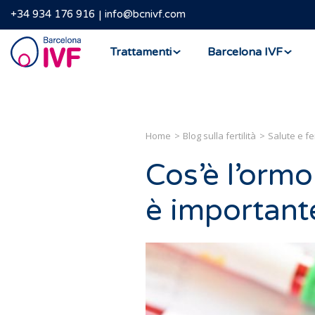
+34 934 176 916
info@bcnivf.com
Barcelona
Trattamenti
Barcelona IVF
IVF
Home
Blog sulla fertilità
Salute e fer
Cos’è l’orm
è important