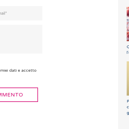
Q
l
miei dati e accetto
P
c
g