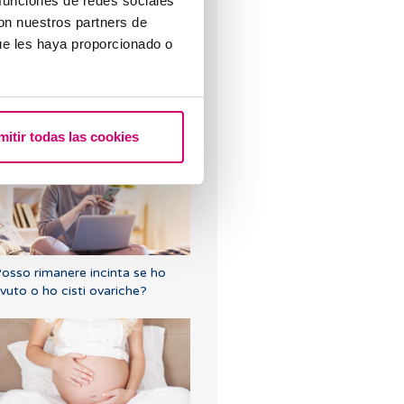
 funciones de redes sociales
con nuestros partners de
ue les haya proporcionado o
o una bassa riserva ovarica,
ualcuno può spiegarmi di che si
ratta?
mitir todas las cookies
osso rimanere incinta se ho
vuto o ho cisti ovariche?