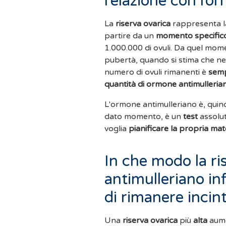
relazione con l’o
La
riserva ovarica
rappresenta 
partire da un
momento specific
1.000.000 di ovuli. Da quel moment
pubertà, quando si stima che ne 
numero di ovuli rimanenti è
semp
quantità di ormone antimulleria
L'ormone antimulleriano è, quin
dato momento, è un
test
assolu
voglia
pianificare la propria mat
In che modo la ri
antimulleriano inf
di rimanere incin
Una
riserva ovarica
più
alta
aume