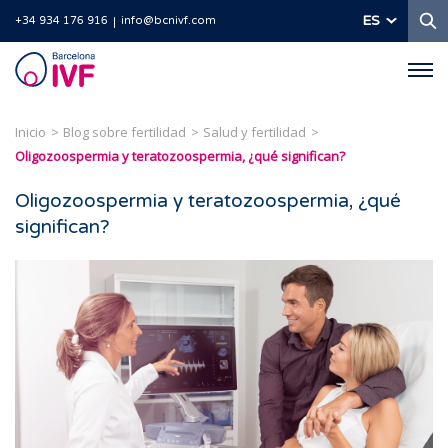
B
ES
+34 934 176 916
info@bcnivf.com
Barcelona
IVF
Inicio
Blog sobre fertilidad
Salud y fertilidad
Oligozoospermia y teratozoospermia, ¿qué significan?
Oligozoospermia y teratozoospermia, ¿qué
significan?