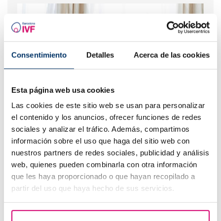
Consentimiento
Detalles
Acerca de las cookies
Esta página web usa cookies
Las cookies de este sitio web se usan para personalizar
Curva larga de glucosa o TTOG: todo lo que debes
el contenido y los anuncios, ofrecer funciones de redes
saber sobre esta prueba en el embarazo
sociales y analizar el tráfico. Además, compartimos
información sobre el uso que haga del sitio web con
nuestros partners de redes sociales, publicidad y análisis
web, quienes pueden combinarla con otra información
que les haya proporcionado o que hayan recopilado a
partir del uso que haya hecho de sus servicios.