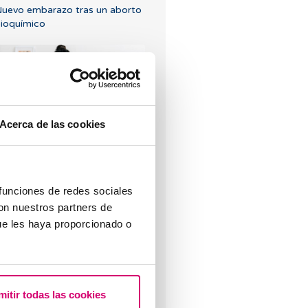
uevo embarazo tras un aborto
ioquímico
Acerca de las cookies
engo una baja reserva ovárica,
alguien me lo puede explicar?
 funciones de redes sociales
con nuestros partners de
ue les haya proporcionado o
Puedo quedar embarazada si
e tenido o tengo quistes en los
mitir todas las cookies
varios?