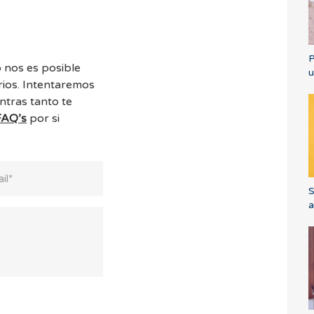
P
 nos es posible
u
ios. Intentaremos
ntras tanto te
FAQ’s
por si
S
a