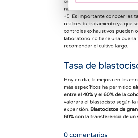
serán capaces de superar. Así 
número de embriones en día +3 
+5. Es importante conocer las ta
realices tu tratamiento ya que s
controles exhaustivos pueden ofr
laboratorio no tiene una buena
recomendar el cultivo largo.
Tasa de blastocis
Hoy en día, la mejora en las con
más específicos ha permitido
al
entre el 40% y el 60% de la coh
valorará el blastocisto según la
expansión.
Blastocistos de gran
60% con la transferencia de un
0
comentarios