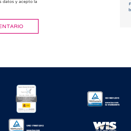
s datos y acepto la
F
b