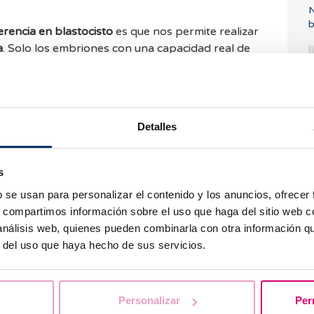
N
b
erencia en blastocisto
es que nos permite realizar
a
. Solo los embriones con una capacidad real de
estación serán capaces de llegar al estadio de
erencia de un solo embrión
ya que las
un blastocisto son iguales a las de la
Detalles
T
 día 3, eliminando así el riesgo de un posible
¿
número de embriones sobrantes para vitrificar
s
 que hayan superado los primeros días de
b se usan para personalizar el contenido y los anuncios, ofrecer
s, compartimos información sobre el uso que haga del sitio web 
ral de implantación
, permite una
mejor
 análisis web, quienes pueden combinarla con otra información q
rio de la mujer y el embrión
. Este implantará solo
r del uso que haya hecho de sus servicios.
ansferencia.
¿
ue
el
cultivo a blastocisto
expone el embrión a un
h
nes de cultivo
in vitro
que no todos los embriones
Personalizar
Per
o