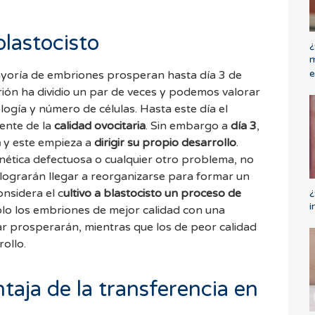
blastocisto
¿
m
e
yoría de embriones prosperan hasta día 3 de
brión ha dividio un par de veces y podemos valorar
ogía y número de células. Hasta este día el
ente de la
calidad ovocitaria
. Sin embargo a
día 3
,
a
y este empieza a
dirigir su propio desarrollo
.
ética defectuosa o cualquier otro problema, no
lograrán llegar a reorganizarse para formar un
¿
onsidera el c
ultivo a blastocisto un proceso de
i
olo los embriones de mejor calidad con una
r prosperarán, mientras que los de peor calidad
rollo.
taja de la transferencia en