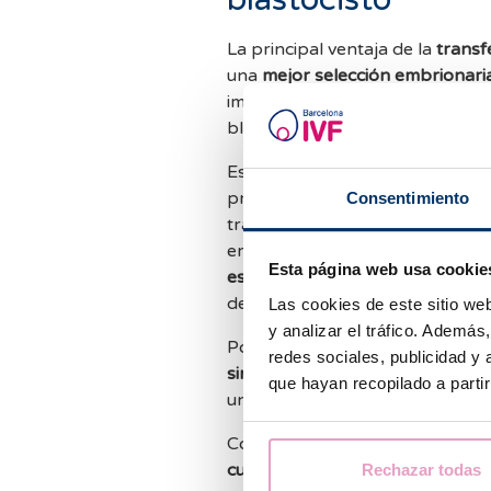
La principal ventaja de la
transf
una
mejor selección embrionari
implantarse y dar lugar a una g
blastocisto.
Esta selección
permite la transf
probabilidades de embarazo con 
Consentimiento
transferencia de dos embriones a
embarazo gemelar. Además, el
Esta página web usa cookie
es menor
, al congelar solo los
desarrollo.
Las cookies de este sitio we
y analizar el tráfico. Ademá
Por último, al ser el
estadio natu
redes sociales, publicidad y
sincronización entre el endomet
que hayan recopilado a parti
uno o dos días después de la tr
Como desventaja, mencionar q
cultivo prolongado y a condicio
Rechazar todas