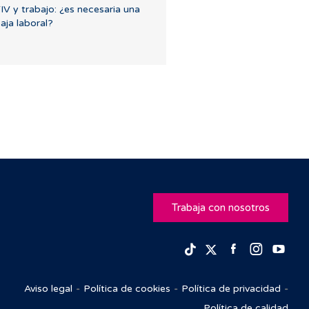
IV y trabajo: ¿es necesaria una
aja laboral?
Trabaja con nosotros
Facebook
Insta
Yo
TikTok
Twitter
Aviso legal
Política de cookies
Política de privacidad
Política de calidad