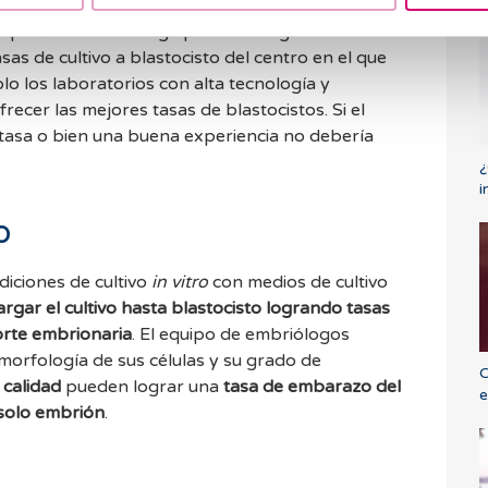
puede darse el caso de una paciente con un buen
que finalmente tenga pocos o ninguno de día
sas de cultivo a blastocisto del centro en el que
olo los laboratorios con alta tecnología y
ecer las mejores tasas de blastocistos. Si el
 tasa o bien una buena experiencia no debería
¿
i
o
diciones de cultivo
in vitro
con medios de cultivo
argar el cultivo hasta blastocisto logrando tasas
orte embrionaria
. El equipo de embriólogos
 morfología de sus células y su grado de
C
 calidad
pueden lograr una
tasa de embarazo del
e
 solo embrión
.