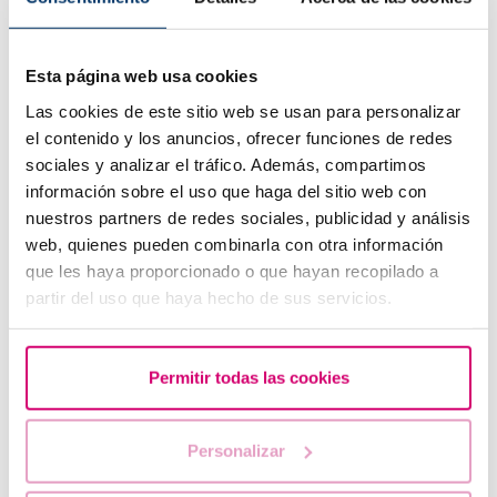
Esta página web usa cookies
Las cookies de este sitio web se usan para personalizar
el contenido y los anuncios, ofrecer funciones de redes
sociales y analizar el tráfico. Además, compartimos
información sobre el uso que haga del sitio web con
nuestros partners de redes sociales, publicidad y análisis
Quins són els valors que indiquen una baixa reserva
ovàrica?
web, quienes pueden combinarla con otra información
que les haya proporcionado o que hayan recopilado a
partir del uso que haya hecho de sus servicios.
Permitir todas las cookies
Personalizar