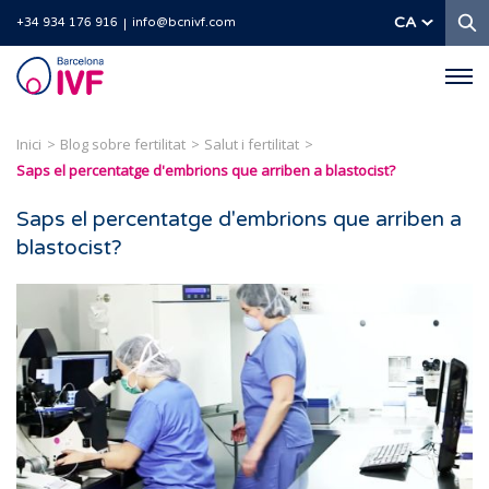
C
CA
+34 934 176 916
info@bcnivf.com
Barcelona
IVF
Inici
Blog sobre fertilitat
Salut i fertilitat
Saps el percentatge d'embrions que arriben a blastocist?
Saps el percentatge d'embrions que arriben a
blastocist?