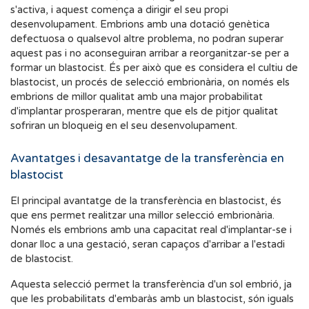
s'activa, i aquest comença a dirigir el seu propi
desenvolupament. Embrions amb una dotació genètica
defectuosa o qualsevol altre problema, no podran superar
aquest pas i no aconseguiran arribar a reorganitzar-se per a
formar un blastocist. És per això que es considera el cultiu de
blastocist, un procés de selecció embrionària, on només els
embrions de millor qualitat amb una major probabilitat
d'implantar prosperaran, mentre que els de pitjor qualitat
sofriran un bloqueig en el seu desenvolupament.
Avantatges i desavantatge de la transferència en
blastocist
El principal avantatge de la transferència en blastocist, és
que ens permet realitzar una millor selecció embrionària.
Només els embrions amb una capacitat real d'implantar-se i
donar lloc a una gestació, seran capaços d'arribar a l'estadi
de blastocist.
Aquesta selecció permet la transferència d'un sol embrió, ja
que les probabilitats d'embaràs amb un blastocist, són iguals