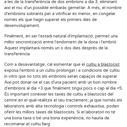
a les de la transferència de dos embrions a dia 3, eliminant
així el risc d'un possible embaràs gemel·lar. A més, el nombre
d'embrions sobrants per a vitrificar és menor, en congelar
només els que hagin superat els primers dies de
desenvolupament.
Finalment, en ser l'estadi natural d'implantació, permet una
millor sincronització entre l'endometri de la dona i l'embrió.
Aquest implantarà només un o dos dies després de la
transferència.
Com a desavantatge, cal esmentar que el
cultiu a blastocist
exposa l'embrió a un cultiu prolongat i a condicions de cultiu
in vitro que no tots els embrions seran capaços de superar.
Així pot donar-se el cas d'una pacient amb un bon nombre
d'embrions al dia +3 que finalment tingui pocs o cap al dia +5.
És important conèixer les taxes de cultiu a blastocist del
centre en el qual realitzis el teu tractament, ja que només els
laboratoris amb alta tecnologia i controls exhaustius, poden
oferir les millors taxes de blastocists. Si el laboratori no té
una bona taxa o bé una bona experiència, no hauria de
recomanar el cultiu llarg.