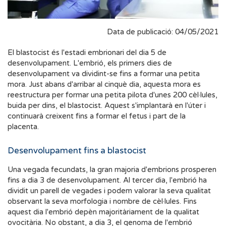
Data de publicació: 04/05/2021
El blastocist és l'estadi embrionari del dia 5 de
desenvolupament. L'embrió, els primers dies de
desenvolupament va dividint-se fins a formar una petita
mora. Just abans d'arribar al cinquè dia, aquesta mora es
reestructura per formar una petita pilota d'unes 200 cèl·lules,
buida per dins, el blastocist. Aquest s'implantarà en l'úter i
continuarà creixent fins a formar el fetus i part de la
placenta.
Desenvolupament fins a blastocist
Una vegada fecundats, la gran majoria d'embrions prosperen
fins a dia 3 de desenvolupament. Al tercer dia, l'embrió ha
dividit un parell de vegades i podem valorar la seva qualitat
observant la seva morfologia i nombre de cèl·lules. Fins
aquest dia l'embrió depèn majoritàriament de la qualitat
ovocitària. No obstant, a dia 3, el genoma de l'embrió