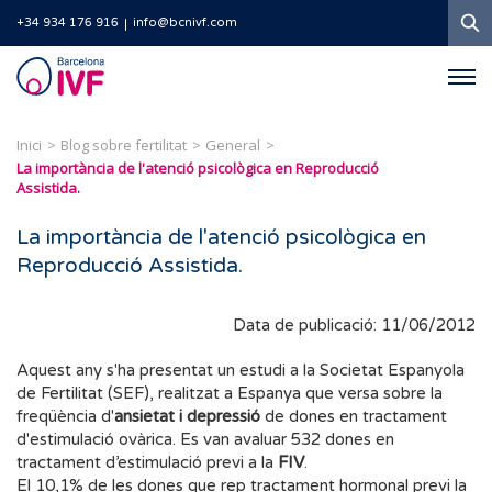
C
+34 934 176 916
info@bcnivf.com
Barcelona
IVF
Inici
Blog sobre fertilitat
General
La importància de l'atenció psicològica en Reproducció
Assistida.
La importància de l'atenció psicològica en
Reproducció Assistida.
Data de publicació: 11/06/2012
Aquest any s'ha presentat un estudi a la Societat Espanyola
de Fertilitat (SEF), realitzat a Espanya que versa sobre la
freqüència d'
ansietat i depressió
de dones en tractament
d'estimulació ovàrica. Es van avaluar 532 dones en
tractament d’estimulació previ a la
FIV
.
El 10,1% de les dones que rep tractament hormonal previ la