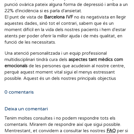
punció ovàrica pateix alguna forma de depressió i arriba a un
22% d'incidència si es parla d'ansietat.
El punt de vista de
Barcelona IVF
no és negativista en llegir
aquestes dades, sinó tot el contrari, sabem que és un
moment difícil en la vida dels nostres pacients i hem d'estar
atents per poder oferir la millor ajuda i de més qualitat, en
funció de les necessitats.
Una atenció personalitzada i un equip professional
multidisciplinari tindrà cura dels
aspectes tant mèdics com
emocionals
de les persones que acudeixin al nostre centre,
perquè aquest moment vital sigui el menys estressant
possible. Aquest és un dels nostres principals objectius
0
comentaris
Deixa un comentari
Tenim moltes consultes i no podem respondre tots els
comentaris. Mirarem de respondre així que sigui possible.
Mentrestant, et convidem a consultar les nostres
FAQ
per si