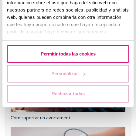
información sobre el uso que haga del sitio web con
nuestros partners de redes sociales, publicidad y análisis
Preservar la fertilitat amb la vitrificació d'òvuls
web, quienes pueden combinarla con otra información
que les haya proporcionado o que hayan recopilado a
Sabies què és un REM?
partir del uso que haya hecho de sus servicios.
Barcelona IVF a TV3.
Permitir todas las cookies
Personalizar
Rechazar todas
Com suportar un avortament