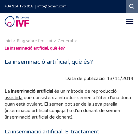
C
+34 934 176 916
info@bcnivf.com
Barcelona
IVF
Inici
Blog sobre fertilitat
General
La inseminació artificial, què és?
La inseminació artificial, què és?
Data de publicació: 13/11/2014
La
inseminació artificial
és un mètode de
reproducció
assistida
que consisteix a introduir semen a l'úter d'una dona
quan està ovulant. El semen pot ser de la seva parella
(inseminació artificial conjugal) o d'un donant de semen
(inseminació artificial de donant).
La inseminació artificial: El tractament