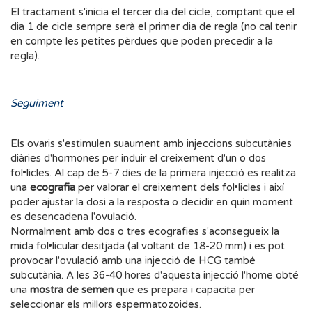
El tractament s'inicia el tercer dia del cicle, comptant que el
dia 1 de cicle sempre serà el primer dia de regla (no cal tenir
en compte les petites pèrdues que poden precedir a la
regla).
Seguiment
Els ovaris s'estimulen suaument amb injeccions subcutànies
diàries d'hormones per induir el creixement d'un o dos
fol•licles. Al cap de 5-7 dies de la primera injecció es realitza
una
ecografia
per valorar el creixement dels fol•licles i així
poder ajustar la dosi a la resposta o decidir en quin moment
es desencadena l'ovulació.
Normalment amb dos o tres ecografies s'aconsegueix la
mida fol•licular desitjada (al voltant de 18-20 mm) i es pot
provocar l'ovulació amb una injecció de HCG també
subcutània. A les 36-40 hores d'aquesta injecció l'home obté
una
mostra de semen
que es prepara i capacita per
seleccionar els millors espermatozoides.