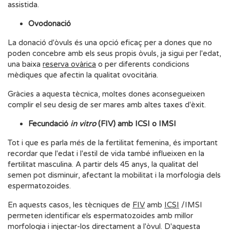
assistida.
Ovodonació
La donació d'òvuls és una opció eficaç per a dones que no
poden concebre amb els seus propis òvuls, ja sigui per l'edat,
una baixa
reserva ovàrica
o per diferents condicions
mèdiques que afectin la qualitat ovocitària.
Gràcies a aquesta tècnica, moltes dones aconsegueixen
complir el seu desig de ser mares amb altes taxes d'èxit.
Fecundació
in vitro
(FIV) amb ICSI o IMSI
Tot i que es parla més de la fertilitat femenina, és important
recordar que l'edat i l'estil de vida també influeixen en la
fertilitat masculina. A partir dels 45 anys, la qualitat del
semen pot disminuir, afectant la mobilitat i la morfologia dels
espermatozoides.
En aquests casos, les tècniques de
FIV
amb
ICSI
/IMSI
permeten identificar els espermatozoides amb millor
morfologia i injectar-los directament a l'òvul. D'aquesta