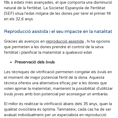
fills a edats més avançades, el que comporta una disminució
natural de la fertilitat. La Societat Espanyola de Fertilitat
(SEF) situa l'edat mitjana de les dones per tenir el primer fill
en els 32,6 anys.
Reproducció asistida i el seu impacte en la natalitat
Gràcies als avenços en
reproducció assistida
, hi ha opcions
que permeten a les dones prendre el control de la seva
fertilitat i planificar la maternitat a qualsevol edat.
Preservació dels òvuls
Les tècniques de vitrificació permeten congelar els òvuls en
el moment de major potencial fèrtil de la dona. Aquesta
tècnica ofereix una alternativa eficaç per a les dones que
volen ajornar la maternitat, mantenint la possibilitat d'utilitzar
òvuls joves amb bon potencial per aconseguir un embaràs.
El millor és realitzar la vitrificació abans dels 35 anys, quan la
qualitat ovocitària és òptima. Tanmateix, cada cas ha de ser
avaluat individualment per un especialista en reproducció