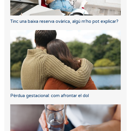
Tinc una baixa reserva ovàrica, algú m'ho pot explicar?
Pèrdua gestacional: com afrontar el dol