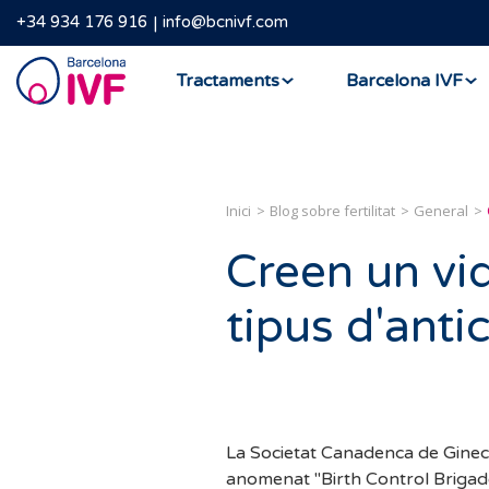
+34 934 176 916
info@bcnivf.com
Barcelona
Tractaments
Barcelona IVF
IVF
Inici
Blog sobre fertilitat
General
Creen un vi
tipus d'anti
La Societat Canadenca de Ginecol
anomenat "Birth Control Brigad