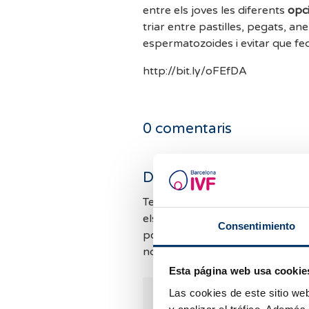
entre els joves les diferents
opc
triar entre pastilles, pegats, an
espermatozoides i evitar que fec
http://bit.ly/oFEfDA
0
comentaris
Deixa un comentari
Tenim moltes consultes i no po
els comentaris. Mirarem de resp
Consentimiento
possible. Mentrestant, et convi
nostres
FAQ
per si et podem aj
Esta página web usa cookie
Las cookies de este sitio we