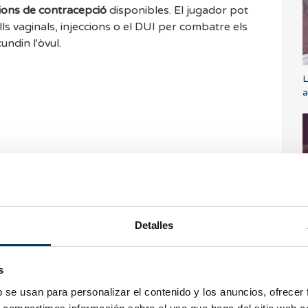
ions de contracepció
disponibles. El jugador pot
ells vaginals, injeccions o el DUI per combatre els
undin l'òvul.
L
a
dem respondre tots
C
ondre així que sigui
Detalles
dem a consultar les
udar.
s
b se usan para personalizar el contenido y los anuncios, ofrecer