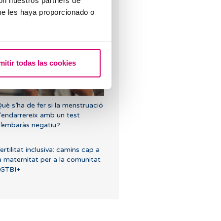
con nuestros partners de
ue les haya proporcionado o
vodonació, per què recórrer a
lla?
mitir todas las cookies
uè s’ha de fer si la menstruació
'endarrereix amb un test
’embaràs negatiu?
ertilitat inclusiva: camins cap a
a maternitat per a la comunitat
LGTBI+