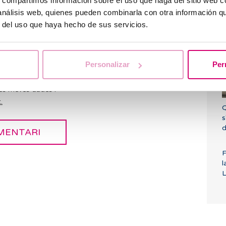
s, compartimos información sobre el uso que haga del sitio web 
 análisis web, quienes pueden combinarla con otra información q
O
e
r del uso que haya hecho de sus servicios.
Personalizar
Per
es meves dades i
.
Q
s
d
F
l