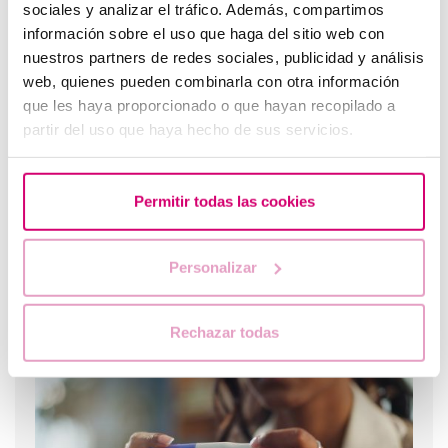
sociales y analizar el tráfico. Además, compartimos
información sobre el uso que haga del sitio web con
¿Puedo quedar embarazada si he tenido o tengo
nuestros partners de redes sociales, publicidad y análisis
quistes en los ovarios?
web, quienes pueden combinarla con otra información
que les haya proporcionado o que hayan recopilado a
partir del uso que haya hecho de sus servicios.
Permitir todas las cookies
Personalizar
¿Cuáles son los síntomas de implantación embrionaria?
Rechazar todas