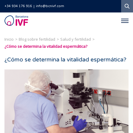
B
+34 934 176 916
info@bcnivf.com
Barcelona
IVF
Inicio
Blog sobre fertilidad
Salud y fertilidad
¿Cómo se determina la vitalidad espermática?
¿Cómo se determina la vitalidad espermática?