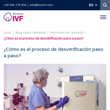
B
ES
+34 934 176 916
info@bcnivf.com
Barcelona
IVF
Inicio
Blog sobre fertilidad
Reproducción asistida
¿Cómo es el proceso de desvitrificación paso a paso?
¿Cómo es el proceso de desvitrificación paso
a paso?