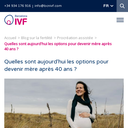
R
FR
+34 934 176 916
info@bcnivf.com
Barcelona
IVF
Accueil
Blog sur la fertilité
Procréation assistée
Quelles sont aujourd'hui les options pour devenir mère après
40 ans ?
Quelles sont aujourd'hui les options pour
devenir mère après 40 ans ?