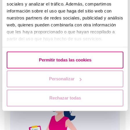
sociales y analizar el tráfico. Además, compartimos
FIV avec don d’ovocites a partir de 3850€
información sobre el uso que haga del sitio web con
nuestros partners de redes sociales, publicidad y análisis
web, quienes pueden combinarla con otra información
que les haya proporcionado o que hayan recopilado a
partir del uso que haya hecho de sus servicios.
Permitir todas las cookies
Doutes sur les dons d'ovules avant de commencer un
Personalizar
traitement de procréation assistée
Rechazar todas