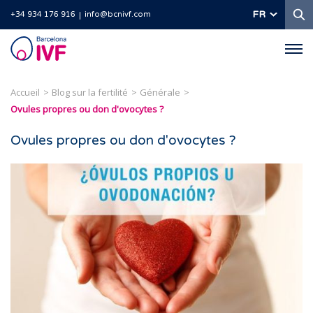
R
FR
+34 934 176 916
info@bcnivf.com
Barcelona
IVF
Accueil
Blog sur la fertilité
Générale
Ovules propres ou don d'ovocytes ?
Ovules propres ou don d'ovocytes ?