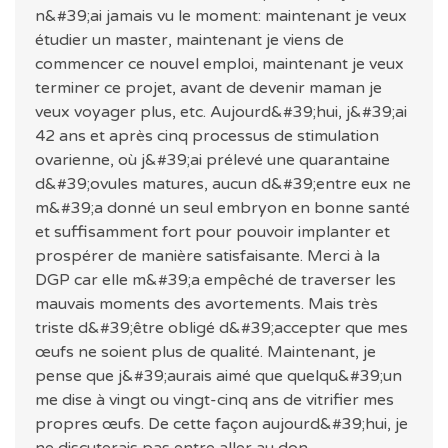
n&#39;ai jamais vu le moment: maintenant je veux
étudier un master, maintenant je viens de
commencer ce nouvel emploi, maintenant je veux
terminer ce projet, avant de devenir maman je
veux voyager plus, etc. Aujourd&#39;hui, j&#39;ai
42 ans et après cinq processus de stimulation
ovarienne, où j&#39;ai prélevé une quarantaine
d&#39;ovules matures, aucun d&#39;entre eux ne
m&#39;a donné un seul embryon en bonne santé
et suffisamment fort pour pouvoir implanter et
prospérer de manière satisfaisante. Merci à la
DGP car elle m&#39;a empêché de traverser les
mauvais moments des avortements. Mais très
triste d&#39;être obligé d&#39;accepter que mes
œufs ne soient plus de qualité. Maintenant, je
pense que j&#39;aurais aimé que quelqu&#39;un
me dise à vingt ou vingt-cinq ans de vitrifier mes
propres œufs. De cette façon aujourd&#39;hui, je