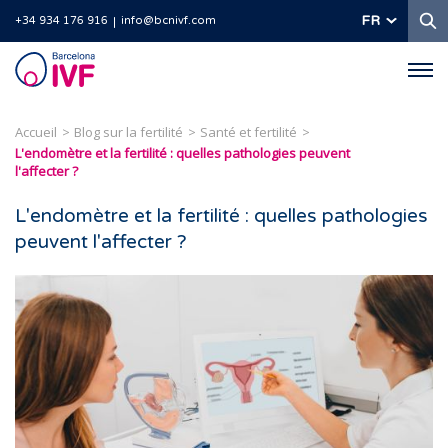
R
FR
+34 934 176 916
info@bcnivf.com
Barcelona
IVF
Accueil
Blog sur la fertilité
Santé et fertilité
L'endomètre et la fertilité : quelles pathologies peuvent
l'affecter ?
L'endomètre et la fertilité : quelles pathologies
peuvent l'affecter ?