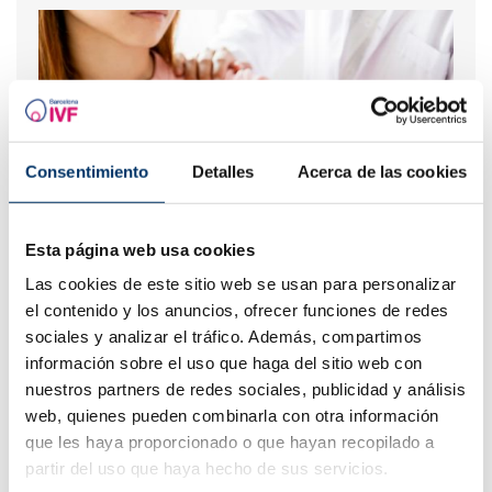
Consentimiento
Detalles
Acerca de las cookies
Esta página web usa cookies
Prendre soin de sa fertilité lorsqu'on souffre d'une
maladie rhumatologique : les clés pour préserver sa
Las cookies de este sitio web se usan para personalizar
capacité reproductive
el contenido y los anuncios, ofrecer funciones de redes
sociales y analizar el tráfico. Además, compartimos
Les plus lus
información sobre el uso que haga del sitio web con
nuestros partners de redes sociales, publicidad y análisis
web, quienes pueden combinarla con otra información
que les haya proporcionado o que hayan recopilado a
partir del uso que haya hecho de sus servicios.