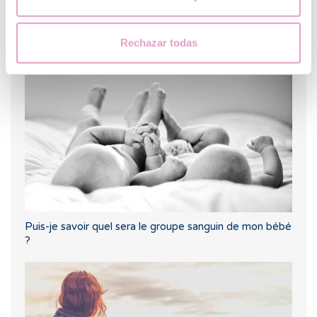
Rechazar todas
FIV avec don d’ovocites a partir de 3850€
Puis-je savoir quel sera le groupe sanguin de mon bébé
?