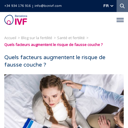
R
FR
+34 934 176 916
info@bcnivf.com
Barcelona
IVF
Accueil
Blog sur la fertilité
Santé et fertilité
Quels facteurs augmentent le risque de fausse couche ?
Quels facteurs augmentent le risque de
fausse couche ?