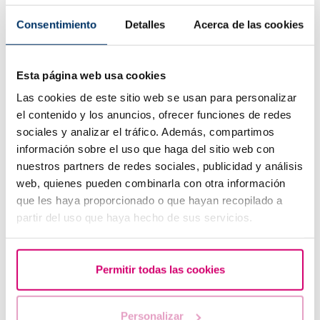
Consentimiento
Detalles
Acerca de las cookies
Esta página web usa cookies
Las cookies de este sitio web se usan para personalizar
el contenido y los anuncios, ofrecer funciones de redes
sociales y analizar el tráfico. Además, compartimos
información sobre el uso que haga del sitio web con
Le létrozole, la meilleure alternative pour induire
nuestros partners de redes sociales, publicidad y análisis
l'ovulation chez les femmes atteintes du syndrome de
web, quienes pueden combinarla con otra información
l’ovaire polykystique.
que les haya proporcionado o que hayan recopilado a
partir del uso que haya hecho de sus servicios.
Permitir todas las cookies
Personalizar