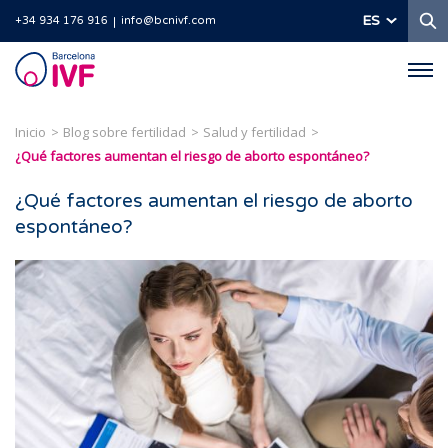
B
ES
+34 934 176 916
info@bcnivf.com
Barcelona
IVF
Inicio
Blog sobre fertilidad
Salud y fertilidad
¿Qué factores aumentan el riesgo de aborto espontáneo?
¿Qué factores aumentan el riesgo de aborto
espontáneo?