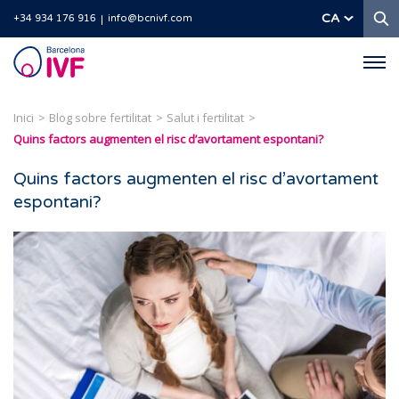
C
CA
+34 934 176 916
info@bcnivf.com
Barcelona
IVF
Inici
Blog sobre fertilitat
Salut i fertilitat
Quins factors augmenten el risc d’avortament espontani?
Quins factors augmenten el risc d’avortament
espontani?