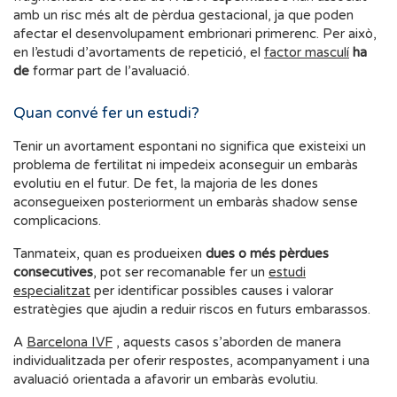
amb un risc més alt de pèrdua gestacional, ja que poden
afectar el desenvolupament embrionari primerenc. Per això,
en l’estudi d’avortaments de repetició, el
factor masculí
ha
de
formar part de l’avaluació.
Quan convé fer un estudi?
Tenir un avortament espontani no significa que existeixi un
problema de fertilitat ni impedeix aconseguir un embaràs
evolutiu en el futur. De fet, la majoria de les dones
aconsegueixen posteriorment un embaràs shadow sense
complicacions.
Tanmateix, quan es produeixen
dues o més pèrdues
consecutives
, pot ser recomanable fer un
estudi
especialitzat
per identificar possibles causes i valorar
estratègies que ajudin a reduir riscos en futurs embarassos.
A
Barcelona IVF
, aquests casos s’aborden de manera
individualitzada per oferir respostes, acompanyament i una
avaluació orientada a afavorir un embaràs evolutiu.