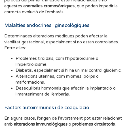
pèrdues del primer trimestre estan relacionades amb
aquestes
anomalies cromosòmiques
, que poden impedir la
correcta evolució de l’embaràs.
Malalties endocrines i ginecològiques
Determinades alteracions mèdiques poden afectar la
viabilitat gestacional, especialment si no estan controlades.
Entre elles:
Problemes tiroïdals, com l’hipotiroïdisme o
l’hipertiroïdisme.
Diabetis, especialment si hi ha un mal control glucèmic.
Alteracions uterines, com miomes, pòlips o
malformacions.
Desequilibris hormonals que afectin la implantació o
l’manteniment de l’embaràs.
Factors autoimmunes i de coagulació
En alguns casos, l’origen de l’avortament pot estar relacionat
amb
alteracions immunològiques
o
problemes circulatoris
.