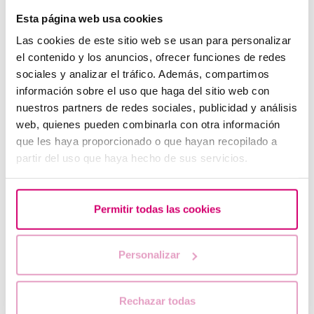
Esta página web usa cookies
Las cookies de este sitio web se usan para personalizar
el contenido y los anuncios, ofrecer funciones de redes
sociales y analizar el tráfico. Además, compartimos
Le létrozole, la meilleure alternative pour induire
información sobre el uso que haga del sitio web con
l'ovulation chez les femmes atteintes du syndrome de
l’ovaire polykystique.
nuestros partners de redes sociales, publicidad y análisis
web, quienes pueden combinarla con otra información
que les haya proporcionado o que hayan recopilado a
partir del uso que haya hecho de sus servicios.
Permitir todas las cookies
Personalizar
Progestérone,quand doit-on l'utiliser?
Rechazar todas