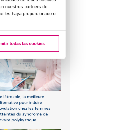
con nuestros partners de
ue les haya proporcionado o
ombien de temps faut-il pour
’implantation de l’ovule fécondé
mitir todas las cookies
e létrozole, la meilleure
lternative pour induire
'ovulation chez les femmes
tteintes du syndrome de
’ovaire polykystique.