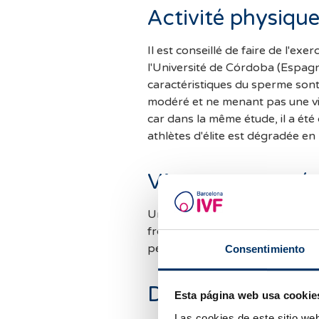
Activité physiqu
Il est conseillé de faire de l'ex
l'Université de Córdoba (Espagn
caractéristiques du sperme son
modéré et ne menant pas une vie
car dans la même étude, il a été
athlètes d'élite est dégradée e
Vêtements serr
Un autre conseil est d'éviter les
frottements sur les testicules 
peut aggraver la spermatogenè
Consentimiento
Dispositifs élect
Esta página web usa cookie
Las cookies de este sitio we