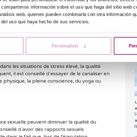
 garder l'ordinateur portable proche des
s, compartimos información sobre el uso que haga del sitio web 
phone portable dans la poche avant du pantalon.
 análisis web, quienes pueden combinarla con otra información q
ation de la température et nuire ainsi à la
r del uso que haya hecho de sus servicios.
C
l
Personalizar
Per
?
i affecte négativement la fertilité de l'homme.
ans les situations de stress élevé, la qualité
ent, il est conseillé d´essayer de le canaliser en
e physique, la pleine conscience, du yoga ou
L
a
l
a
ce sexuelle peuvent diminuer la qualité du
l
onseillé d´avoir des rapports sexuels
e dans le fait que, lors de l'éjaculation