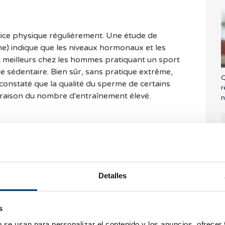
e
ercice physique régulièrement. Une étude de
e) indique que les niveaux hormonaux et les
t meilleurs chez les hommes pratiquant un sport
 sédentaire. Bien sûr, sans pratique extrême,
Q
 constaté que la qualité du sperme de certains
r
n raison du nombre d'entraînement élevé.
n
és
 vêtements trop serrés, car ils exercent des
et augmentent la température du scrotum, ce qui
se ou la production de sperme.
Detalles
Q
i
o
roniques
s
b se usan para personalizar el contenido y los anuncios, ofrecer