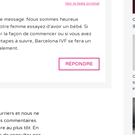
Voir le texte original
tre message. Nous sommes heureux
Q
g
otre femme essayez d’avoir un bébé. Si
ur la façon de commencer ou si vous avez
étapes à suivre, Barcelona IVF se fera un
ialement.
RÉPONDRE
C
t
i
rriers et nous ne
es commentaires.
e au plus tôt. En