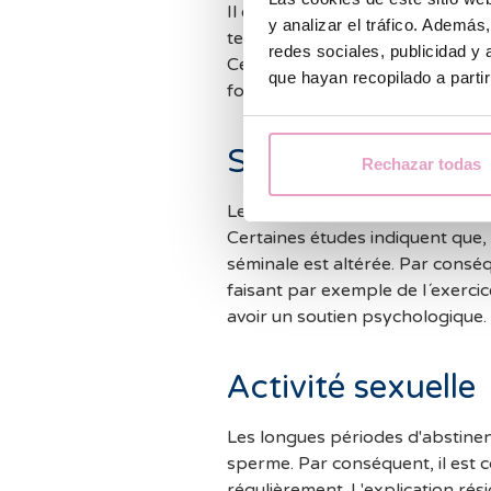
Il est également déconseillé de
y analizar el tráfico. Ademá
testicules ou de garder le télé
redes sociales, publicidad y
Cela peut provoquer une augment
que hayan recopilado a parti
fonction du sperme.
Stress
Rechazar todas
Le stress est un autre facteur qu
Certaines études indiquent que, d
séminale est altérée. Par conséqu
faisant par exemple de l´exercic
avoir un soutien psychologique.
Activité sexuelle
Les longues périodes d'abstinen
sperme. Par conséquent, il est c
régulièrement. L'explication résid