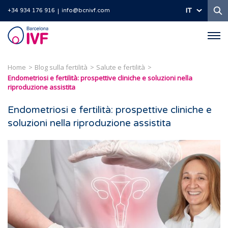
Ri
IT
+34 934 176 916
info@bcnivf.com
Barcelona
IVF
Home
Blog sulla fertilità
Salute e fertilità
Endometriosi e fertilità: prospettive cliniche e soluzioni nella
riproduzione assistita
Endometriosi e fertilità: prospettive cliniche e
soluzioni nella riproduzione assistita