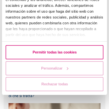
sociales y analizar el tráfico. Además, compartimos
información sobre el uso que haga del sitio web con
nuestros partners de redes sociales, publicidad y análisis
web, quienes pueden combinarla con otra información
Posso scoprire quale gruppo sanguigno avrà il mio
que les haya proporcionado o que hayan recopilado a
bambino?
partir del uso que haya hecho de sus servicios.
Permitir todas las cookies
Personalizar
Rechazar todas
Ho una bassa riserva ovarica, qualcuno può spiegarmi
di che si tratta?