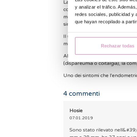
La comparsa dei sintomi dell'endo
y analizar el tráfico. Ademá
con endometriomi di grandi dim
redes sociales, publicidad y
mentre in altri casi gli impianti
que hayan recopilado a parti
sintomi ed essere molto invalidan
Il sintomo più comune è il dolore,
mestruale (dismenorrea).
Rechazar todas
Altri sintomi sono i disturbi mest
(dispareumia o coitalgia), la comp
Uno dei sintomi che l'endometrios
4
commenti
Hosie
07.01.2019
Sono stato rilevato nell&#39;