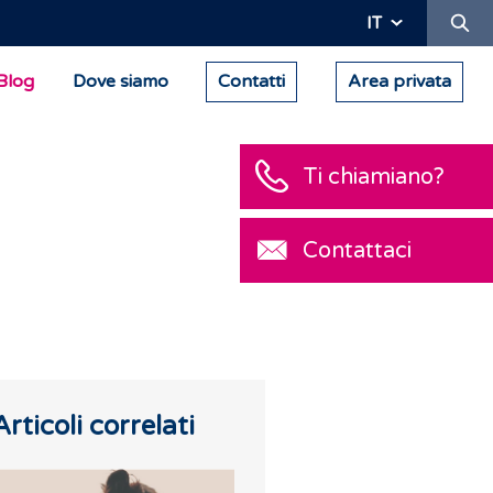
Ric
IT
Blog
Dove siamo
Contatti
Area privata
Ti chiamiano?
Contattaci
Articoli correlati