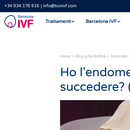
+34 934 176 916
info@bcnivf.com
Barcelona
Trattamenti
Barcelona IVF
IVF
Home
Blog sulla fertilità
Generale
Ho l'endome
succedere? (