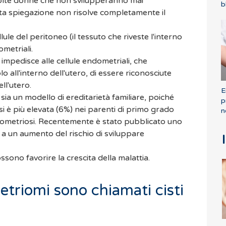
n molte donne che non svilupperanno mai
b
sta spiegazione non risolve completamente il
ule del peritoneo (il tessuto che riveste l'interno
ometriali.
impedisce alle cellule endometriali, che
 all'interno dell'utero, di essere riconosciute
ll'utero.
E
 sia un modello di ereditarietà familiare, poiché
p
si è più elevata (6%) nei parenti di primo grado
n
dometriosi. Recentemente è stato pubblicato uno
 a un aumento del rischio di sviluppare
ssono favorire la crescita della malattia.
triomi sono chiamati cisti