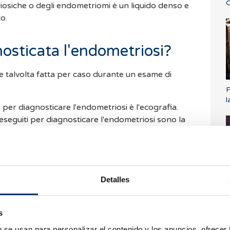
C
riosiche o degli endometriomi è un liquido denso e
o.
osticata l'endometriosi?
e talvolta fatta per caso durante un esame di
F
l
e per diagnosticare l'endometriosi è l'ecografia.
seguiti per diagnosticare l'endometriosi sono la
 una diagnosi definitiva è la visualizzazione
l'area. Tuttavia, questo esame non viene utilizzato
i endometriomi sono di piccole dimensioni.
Detalles
C
s
duce l'endometriosi?
s
b se usan para personalizar el contenido y los anuncios, ofrecer