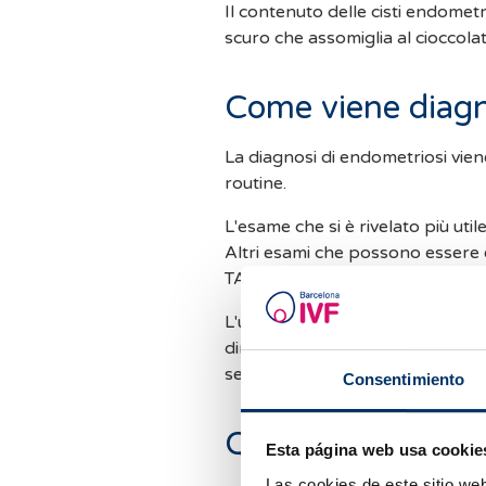
Il contenuto delle cisti endomet
scuro che assomiglia al cioccolat
Come viene diagn
La diagnosi di endometriosi vien
routine.
L'esame che si è rivelato più util
Altri esami che possono essere e
TAC o la risonanza magnetica.
L'unico esame in grado di fornire
diretta e lo studio istologico del
se l'endometriosi è lieve o se gl
Consentimiento
Quali sintomi pro
Esta página web usa cookie
Las cookies de este sitio we