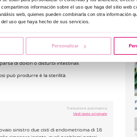
metriosi è molto variabile: a volte le pazienti
s, compartimos información sobre el uso que haga del sitio web 
ensioni non presentano quasi alcun sintomo,
 análisis web, quienes pueden combinarla con otra información q
 di piccole dimensioni possono causare molti
r del uso que haya hecho de sus servicios.
ti.
L
 che di solito si intensifica durante il periodo
p
d
Personalizar
Per
p
ruali, il dolore durante i rapporti sessuali
arsa di dolori o disturbi intestinali.
i può produrre è la sterilità.
P
a
Traduzione automatica
Vedi testo originale
ovaio sinistro due cisti di endometrioma di 16