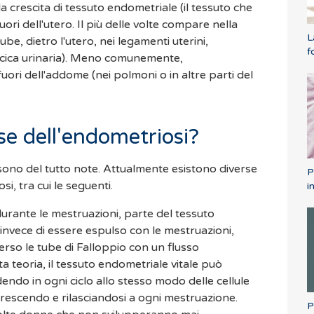
a crescita di tessuto endometriale (il tessuto che
 fuori dell'utero. Il più delle volte compare nella
L
tube, dietro l'utero, nei legamenti uterini,
f
escica urinaria). Meno comunemente,
fuori dell'addome (nei polmoni o in altre parti del
se dell'endometriosi?
sono del tutto note. Attualmente esistono diverse
P
i, tra cui le seguenti.
i
urante le mestruazioni, parte del tessuto
invece di essere espulso con le mestruazioni,
rso le tube di Falloppio con un flusso
 teoria, il tessuto endometriale vitale può
dendo in ogni ciclo allo stesso modo delle cellule
crescendo e rilasciandosi a ogni mestruazione.
P