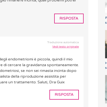
io rimanere incinta, quali problemi potrei
P
RISPOSTA
s
Traduzione automatica
Vedi testo originale
egli endometriomi è piccola, quindi il mio
H
re di cercare la gravidanza spontaneamente.
s
dometriosi, se non sei rimasta incinta dopo
alista della riproduzione assistita per
tuare un trattamento. Saluti, Dra Guix
RISPOSTA