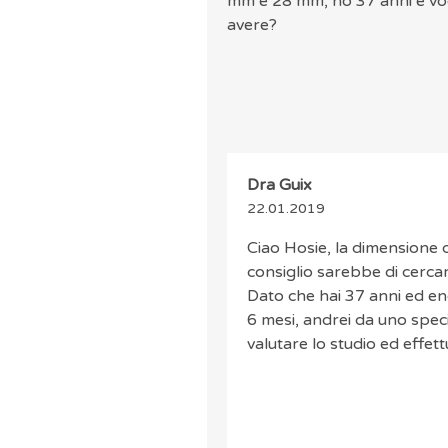
mm e 28 mm, ho 37 anni e vogl
avere?
Dra Guix
22.01.2019
Ciao Hosie, la dimensione d
consiglio sarebbe di cerca
Dato che hai 37 anni ed en
6 mesi, andrei da uno speci
valutare lo studio ed effet