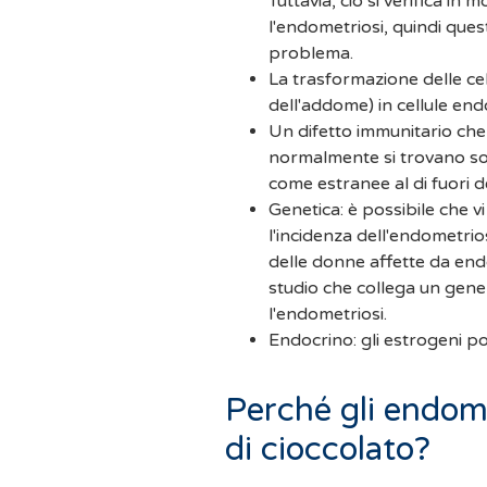
Tuttavia, ciò si verifica i
l'endometriosi, quindi que
problema.
La trasformazione delle cell
dell'addome) in cellule end
Un difetto immunitario che 
normalmente si trovano solo
come estranee al di fuori de
Genetica: è possibile che vi
l'incidenza dell'endometrio
delle donne affette da en
studio che collega un gene
l'endometriosi.
Endocrino: gli estrogeni po
Perché gli endome
di cioccolato?