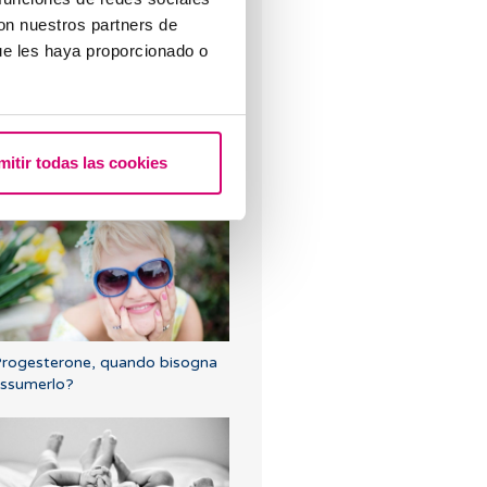
con nuestros partners de
ue les haya proporcionado o
etrozolo, la migliore alternativa
er indurre l'ovulazione nelle
onne con sindrome dell'ovaio
mitir todas las cookies
olicistico
rogesterone, quando bisogna
ssumerlo?