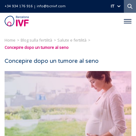
Ri
IT
+34 934 176 916
info@bcnivf.com
Barcelona
IVF
Home
Blog sulla fertilità
Salute e fertilità
Concepire dopo un tumore al seno
Concepire dopo un tumore al seno