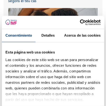
segons el teu cas
Consentimiento
Detalles
Acerca de las cookies
Esta página web usa cookies
Las cookies de este sitio web se usan para personalizar
Què passa si mantinc relacions sexuals després d'una
el contenido y los anuncios, ofrecer funciones de redes
transferència d'embrions?
sociales y analizar el tráfico. Además, compartimos
información sobre el uso que haga del sitio web con
nuestros partners de redes sociales, publicidad y análisis
web, quienes pueden combinarla con otra información
que les haya proporcionado o que hayan recopilado a
partir del uso que haya hecho de sus servicios.