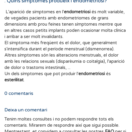
. Quins símptomes produeix l'endometriosi?
L'aparició de símptomes en l'
endometriosi
és molt variable,
de vegades pacients amb endometriomes de grans
dimensions amb prou feines tenen símptomes mentre que
en altres casos petits implants poden ocasionar molta clínica
i arribar a ser molt invalidants.
El símptoma més freqüent és el dolor, que generalment
s'intensifica durant el període menstrual (dismenorrea).
Altres símptomes són les alteracions menstruals, el dolor
amb les relacions sexuals (disparèumia o coitalgia), l'aparició
de dolor o trastorns intestinals, ...
Un dels símptomes que pot produir l'
endometriosi
és
esterilitat
.
0
comentaris
Deixa un comentari
Tenim moltes consultes i no podem respondre tots els
comentaris. Mirarem de respondre així que sigui possible.
Mentrestant, et convidem a consultar les nostres
FAQ
per si