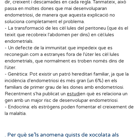
dir, creixent i descamades en cada regla. Tanmateix, això
passa en moltes dones que mai desenvoluparan
endometriosi, de manera que aquesta explicació no
soluciona completament el problema.
- La transformació de les cèl lules del peritoneu (que és el
teixit que recobreix l'abdomen per dins) en cèl.lules
endometrials.
- Un defecte de la immunitat que impedeix que es
reconeguin com a estranyes fora de l'úter les cèl lules
endometrials, que normalment es troben només dins de
l'úter.
- Genètica: Pot existir un patró hereditari familiar, ja que la
incidència d'endometriosi és més gran (un 6%) en els
familiars de primer grau de les dones amb endometriosi.
Recentment s'ha publicat un
estudi
en què es relaciona un
gen amb un major risc de desenvolupar endometriosi.
- Endocrina: els estrògens poden fomentar el creixement de
la malaltia.
. Per què se’ls anomena quists de xocolata als