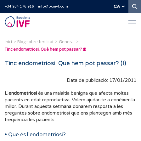
C
CA
+34 934 176 916
info@bcnivf.com
Barcelona
IVF
Inici
Blog sobre fertilitat
General
Tinc endometriosi. Què hem pot passar? (I)
Tinc endometriosi. Què hem pot passar? (I)
Data de publicació: 17/01/2011
L'
endometriosi
és una malaltia benigna que afecta moltes
pacients en edat reproductiva. Volem ajudar-te a conèixer-la
millor. Durant aquesta setmana donarem resposta a les
preguntes sobre endometriosi que ens plantegen amb més
freqüència les pacients.
• Què és l'endometriosi?