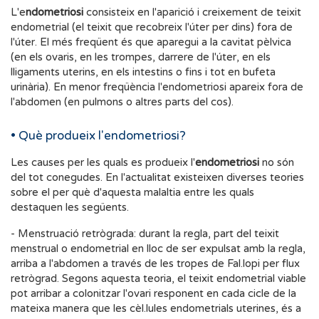
L'e
ndometriosi
consisteix en l'aparició i creixement de teixit
endometrial (el teixit que recobreix l'úter per dins) fora de
l'úter. El més freqüent és que aparegui a la cavitat pèlvica
(en els ovaris, en les trompes, darrere de l'úter, en els
lligaments uterins, en els intestins o fins i tot en bufeta
urinària). En menor freqüència l'endometriosi apareix fora de
l'abdomen (en pulmons o altres parts del cos).
• Què produeix l'endometriosi?
Les causes per les quals es produeix l'
endometriosi
no són
del tot conegudes. En l'actualitat existeixen diverses teories
sobre el per què d'aquesta malaltia entre les quals
destaquen les següents.
- Menstruació retrògrada: durant la regla, part del teixit
menstrual o endometrial en lloc de ser expulsat amb la regla,
arriba a l'abdomen a través de les tropes de Fal.lopi per flux
retrògrad. Segons aquesta teoria, el teixit endometrial viable
pot arribar a colonitzar l'ovari responent en cada cicle de la
mateixa manera que les cèl.lules endometrials uterines, és a