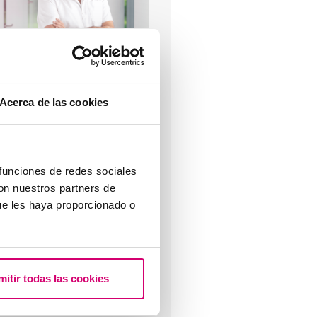
ue sont les récepteurs KIR et
uelle sont leurs utilités dans la
ratique clinique ?
Acerca de las cookies
 funciones de redes sociales
con nuestros partners de
roblèmes de thyroïde et
ertilité, comment affectent-ils
ue les haya proporcionado o
mitir todas las cookies