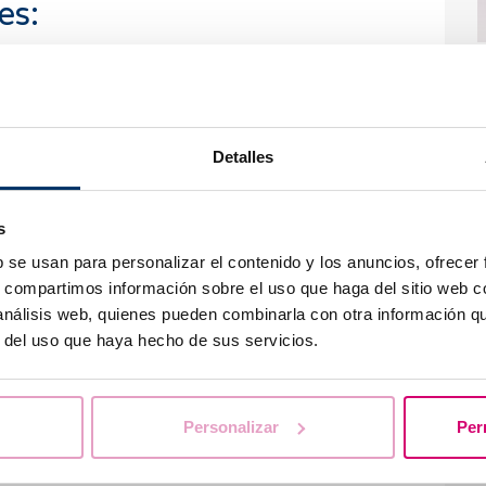
es:
équent pendant la ménopause, après
Q
q
 de l'utilisation de certains contraceptifs.
p
ant la lubrification et l'élasticité vaginales.
sychologiques :
Detalles
r ou expériences sexuelles traumatisantes.
e estime de soi ou manque de désir sexuel.
s
b se usan para personalizar el contenido y los anuncios, ofrecer
s, compartimos información sobre el uso que haga del sitio web 
P
la dyspareunie ?
f
 análisis web, quienes pueden combinarla con otra información q
r del uso que haya hecho de sus servicios.
e, il est donc essentiel de procéder à un examen
inclure les antécédents médicaux, un examen
 tests complémentaires tels que des analyses
Personalizar
Per
s échographies.
euvent inclure :