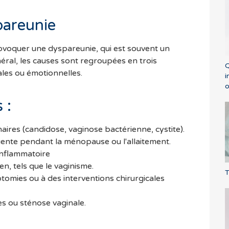
pareunie
ovoquer une dyspareunie, qui est souvent un
éral, les causes sont regroupées en trois
Q
ales ou émotionnelles.
i
o
 :
naires (candidose, vaginose bactérienne, cystite).
uente pendant la ménopause ou l'allaitement.
inflammatoire
en, tels que le vaginisme.
T
otomies ou à des interventions chirurgicales
s ou sténose vaginale.