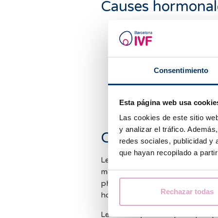
Causes hormonal
Déficit en œstrogènes, fr
l'accouchement ou résultant
Troubles endocriniens affect
Causes émotionnelles ou p
Consentimiento
Anxiété, peur de la douleu
Problèmes de couple, faibl
Esta página web usa cookie
Las cookies de este sitio we
y analizar el tráfico. Ademá
Comment traiter 
redes sociales, publicidad y
que hayan recopilado a parti
Le traitement dépend de la caus
médical complet. Celui-ci doit 
physique et, si nécessaire, des
Rechazar todas
hormonales, des cultures ou de
Les stratégies thérapeutiques p