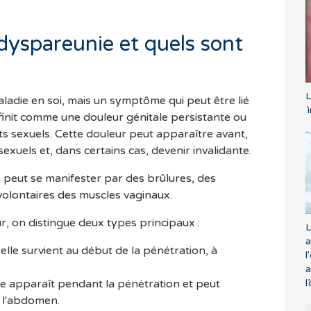
dyspareunie et quels sont
L
ladie en soi, mais un symptôme qui peut être lié
´
éfinit comme une douleur génitale persistante ou
s sexuels. Cette douleur peut apparaître avant,
xuels et, dans certains cas, devenir invalidante.
e peut se manifester par des brûlures, des
olontaires des muscles vaginaux.
ur, on distingue deux types principaux :
L
a
 elle survient au début de la pénétration, à
l
a
l
le apparaît pendant la pénétration et peut
u l'abdomen.