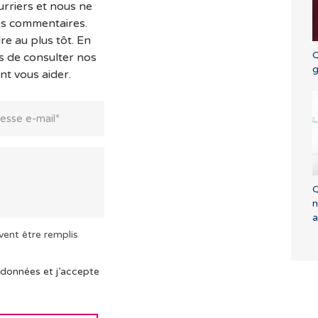
rriers et nous ne
es commentaires.
e au plus tôt. En
Q
s de consulter nos
g
nt vous aider.
Q
n
a
vent être remplis
 données et j’accepte