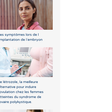
es symptômes lors de l
implantation de l´embryon
e létrozole, la meilleure
lternative pour induire
'ovulation chez les femmes
tteintes du syndrome de
’ovaire polykystique.