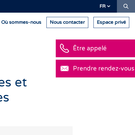
Re
FR
Où sommes-nous
Nous contacter
Espace privé
Être appelé
Prendre rendez-v
es et
es