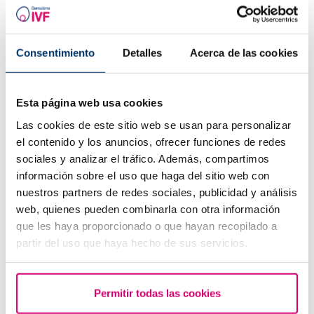
Progestérone,quand doit-on l'utiliser?
Consentimiento
Detalles
Acerca de las cookies
Esta página web usa cookies
Las cookies de este sitio web se usan para personalizar
el contenido y los anuncios, ofrecer funciones de redes
sociales y analizar el tráfico. Además, compartimos
información sobre el uso que haga del sitio web con
nuestros partners de redes sociales, publicidad y análisis
Première échographie après une FIV ou un don
web, quienes pueden combinarla con otra información
d'ovules
que les haya proporcionado o que hayan recopilado a
partir del uso que haya hecho de sus servicios.
Permitir todas las cookies