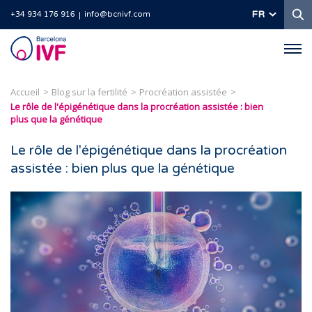
R
FR
+34 934 176 916
info@bcnivf.com
Barcelona
IVF
Accueil
Blog sur la fertilité
Procréation assistée
Le rôle de l'épigénétique dans la procréation assistée : bien
plus que la génétique
Le rôle de l'épigénétique dans la procréation
assistée : bien plus que la génétique