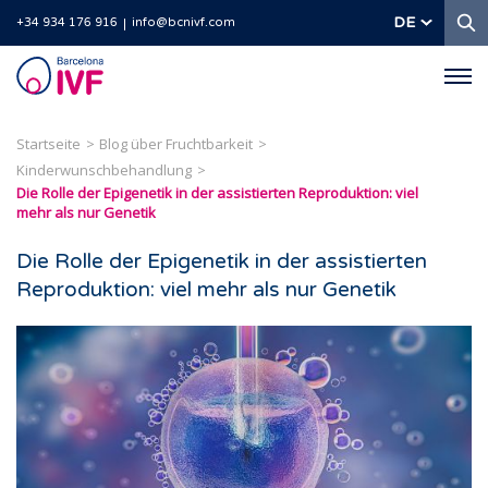
S
DE
+34 934 176 916
info@bcnivf.com
Barcelona
IVF
Startseite
Blog über Fruchtbarkeit
Kinderwunschbehandlung
Die Rolle der Epigenetik in der assistierten Reproduktion: viel
mehr als nur Genetik
Die Rolle der Epigenetik in der assistierten
Reproduktion: viel mehr als nur Genetik