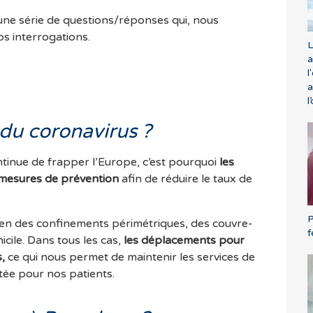
une série de questions/réponses qui, nous
os interrogations.
L
a
l
a
l
 du coronavirus ?
tinue de frapper l’Europe, c’est pourquoi
les
 mesures de prévention
afin de réduire le taux de
P
en des confinements périmétriques, des couvre-
f
ile. Dans tous les cas,
les déplacements pour
,
ce qui nous permet de maintenir les services de
tée pour nos patients.