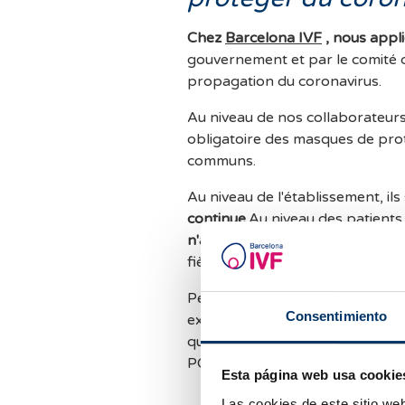
Chez
Barcelona IVF
, nous appl
gouvernement et par le comité d
propagation du coronavirus.
Au niveau de nos collaborateurs,
obligatoire des masques de protec
communs.
Au niveau de l'établissement, il
continue.
Au niveau des patients
n'assistons en personne que s'
fièvre ou la toux.
Pendant les traitements, nous e
Consentimiento
exclure une infection virale. Dan
que les donneuses ne sont pas 
PCR au moment du don.
Esta página web usa cookie
Las cookies de este sitio we