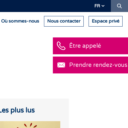
Re
FR
Où sommes-nous
Nous contacter
Espace privé
Être appelé
Prendre rendez-vous
Les plus lus