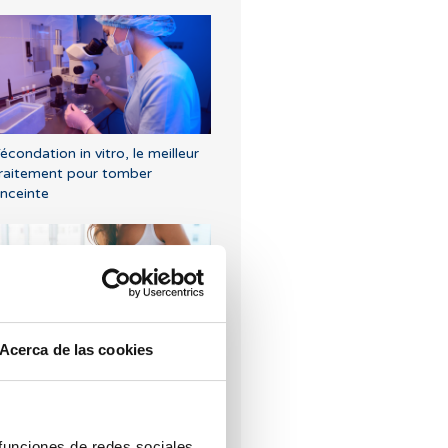
écondation in vitro, le meilleur
raitement pour tomber
nceinte
Acerca de las cookies
uels douleurs pelviennes sont
ormales et lesquelles doivent
lerter en fertilité ?
 funciones de redes sociales