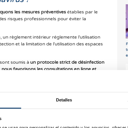
iquons les mesures préventives
établies par le
es risques professionnels pour éviter la
 un règlement intérieur réglemente l'utilisation
tion et la limitation de l'utilisation des espaces
F
t
e
s sont soumis à
un protocole strict de désinfection
,
nous favorisons les consultations en ligne et
il n'y a pas de symptômes de COVID,
tels que de la
ffectuons des tests PCR si nécessaire pour
Detalles
s les cas de
don d’ovocytes
, nous garantissons
Q
porteuses du coronavirus au moyen d'un test
n
a
s
b se usan para personalizar el contenido y los anuncios, ofrecer