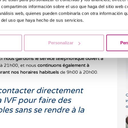
icaux à Barcelona IVF
s, compartimos información sobre el uso que haga del sitio web 
 análisis web, quienes pueden combinarla con otra información q
r del uso que haya hecho de sus servicios.
rter le rendez-vous?
C
nt être reportés, mais nous voulons rester à vos
c
Personalizar
Per
période de confinement, vous puissiez vous
s
la manière la plus simple possible au travers des
oi
nous gardons le service téléphonique ouvert à
à 21h00, et nous
continuons également à
urant nos horaires habituels
de 9h00 à 20h00.
 contacter directement
Q
 IVF pour faire des
i
o
les sans se rendre à la