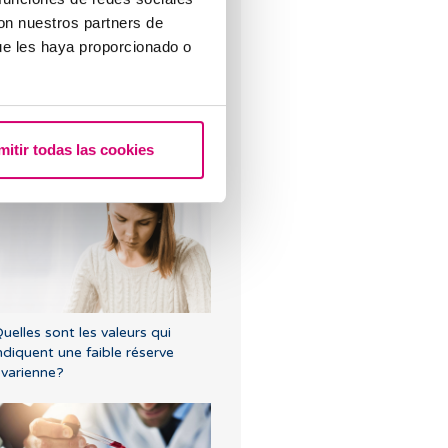
con nuestros partners de
ue les haya proporcionado o
omment choisir la meilleure
linique de fertilité à Barcelone
mitir todas las cookies
elon votre situation
uelles sont les valeurs qui
ndiquent une faible réserve
varienne?