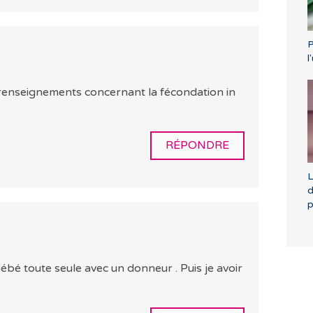
P
l
 renseignements concernant la fécondation in
RÉPONDRE
L
d
p
bébé toute seule avec un donneur . Puis je avoir