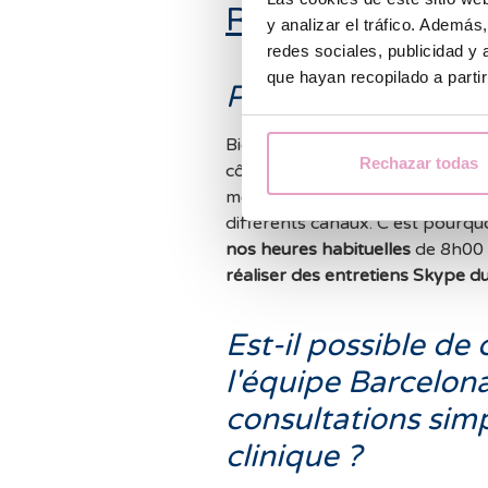
Rendez-vous méd
y analizar el tráfico. Ademá
redes sociales, publicidad y
que hayan recopilado a parti
Pouvons-nous repo
Bien sûr, les rendez-vous peuve
Rechazar todas
côtés, pour que pendant cette 
mettre en contact avec nous de 
différents canaux. C´est pourqu
nos heures habituelles
de 8h00 
réaliser des entretiens Skype d
Est-il possible de
l'équipe Barcelona
consultations simp
clinique ?