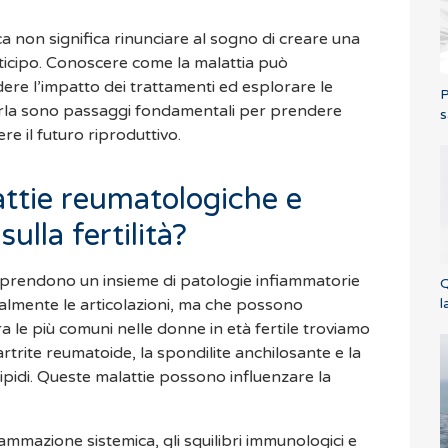
 non significa rinunciare al sogno di creare una
anticipo. Conoscere come la malattia può
dere l’impatto dei trattamenti ed esplorare le
P
arla sono passaggi fondamentali per prendere
s
e il futuro riproduttivo.
attie reumatologiche e
ulla fertilità?
prendono un insieme di patologie infiammatorie
Q
l
almente le articolazioni, ma che possono
ra le più comuni nelle donne in età fertile troviamo
artrite reumatoide, la spondilite anchilosante e la
ipidi. Queste malattie possono influenzare la
nfiammazione sistemica, gli squilibri immunologici e