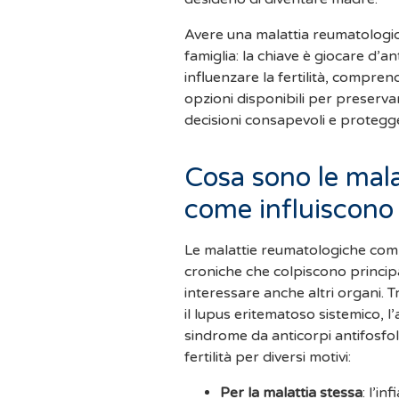
Avere una malattia reumatologica
famiglia: la chiave è giocare d’
influenzare la fertilità, compren
opzioni disponibili per preserv
decisioni consapevoli e protegger
Cosa sono le mal
come influiscono s
Le malattie reumatologiche com
croniche che colpiscono princip
interessare anche altri organi. T
il lupus eritematoso sistemico, l’
sindrome da anticorpi antifosfol
fertilità per diversi motivi:
Per la malattia stessa
: l’i