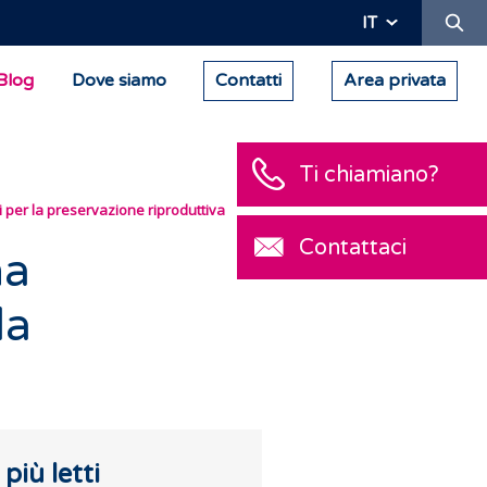
Ric
IT
Blog
Dove siamo
Contatti
Area privata
vi per la preservazione riproduttiva
na
la
I più letti