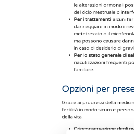
le alterazioni ormonali pos
del ciclo mestruale o interf
Per i trattamenti
: alcuni f
danneggiare in modo irrever
metotrexato o il micofenol
ma possono causare danni 
in caso di desiderio di grav
Per lo stato generale di sa
riacutizzazioni frequenti po
familiare.
Opzioni per preser
Grazie ai progressi della medicin
fertilità in modo sicuro e perso
della vita.
Crioconservazione degli ov