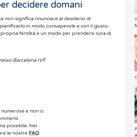
per decidere domani
 non significa rinunciare al desiderio di
T
f
pianificarlo in modo consapevole e con il giusto
propria fertilità è un modo per prendersi cura di
presso Barcelona IVF
C
o numerose e non ci
commenti.
ma possibile. Nel
P
are le nostre
FAQ
a