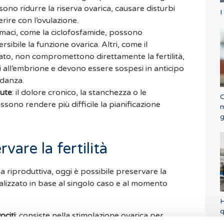
sono ridurre la riserva ovarica, causare disturbi
I
erire con l’ovulazione.
armaci, come la ciclofosfamide, possono
sibile la funzione ovarica. Altri, come il
ato, non compromettono direttamente la fertilità,
all’embrione e devono essere sospesi in anticipo
idanza.
lute
: il dolore cronico, la stanchezza o le
C
ssono rendere più difficile la pianificazione
m
g
vare la fertilità
a riproduttiva, oggi è possibile preservare la
nalizzato in base al singolo caso e al momento
H
q
ociti
: consiste nella stimolazione ovarica per
t