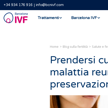
+34 934 176 916
info@bcnivf.com
Barcelona
Trattamenti
Barcelona IVF
IVF
Home
Blog sulla fertilità
Salute e fer
Prendersi cu
malattia reu
preservazio