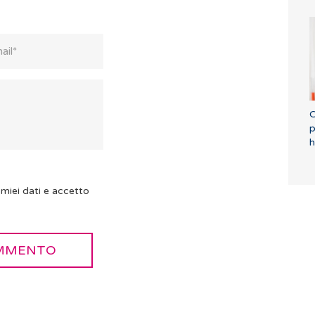
C
p
h
miei dati e accetto