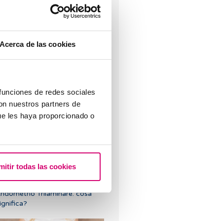
Acerca de las cookies
rattamenti di fertilità: cosa
spettarsi o non aspettarsi nelle
 funciones de redes sociales
ue settimane di attesa prima
con nuestros partners de
el test di gravidanza?
ue les haya proporcionado o
mitir todas las cookies
ndometrio Trilaminare: cosa
ignifica?