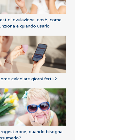
est di ovulazione: cos’è, come
unziona e quando usarlo
ome calcolare giorni fertili?
rogesterone, quando bisogna
ssumerlo?