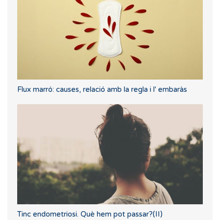
Flux marró: causes, relació amb la regla i l' embaràs
Tinc endometriosi. Què hem pot passar?(II)