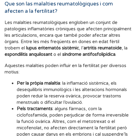
Que son las malalties reumatològiques i com
afecten a la fertilitat?
Les malalties reumatològiques engloben un conjunt de
patologies inflamatòries cròniques que afecten principalment
les articulacions, encara que també poder afectar altres
òrgans. Entre les més freqüents en dones en edat fèrtil
trobem el
lupus eritematós sistèmic
, l’
artritis reumatoide
, la
espondilitis anquilosant
o el
síndrome antifosfolipídica
.
Aquestes malalties poden influir en la fertilitat per diversos
motius:
Per la pròpia malaltia
: la inflamació sistèmica, els
desequilibris immunològics i les alteracions hormonals
poden reduir la reserva ovàrica, provocar trastorns
menstruals o dificultar l’ovulació.
Pels tractaments
: alguns fàrmacs, com la
ciclofosfamida, poden perjudicar de forma irreversible
la funció ovàrica. Altres, com el metotrexat o el
micofenolat, no afecten directament la fertilitat però
poden causar danys en els embrions i cal suspendre’ls