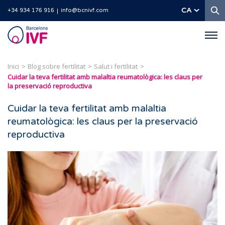
C
CA
+34 934 176 916
info@bcnivf.com
Barcelona
IVF
Inici
Blog sobre fertilitat
Salut i fertilitat
Cuidar la teva fertilitat amb malaltia reumatològica: les claus per
la preservació reproductiva
Cuidar la teva fertilitat amb malaltia
reumatològica: les claus per la preservació
reproductiva