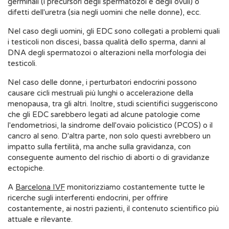
germinali (i precursori degli spermatozoi e degli ovuli) o
difetti dell'uretra (sia negli uomini che nelle donne), ecc.
Nel caso degli uomini, gli EDC sono collegati a problemi quali
i testicoli non discesi, bassa qualità dello sperma, danni al
DNA degli spermatozoi o alterazioni nella morfologia dei
testicoli.
Nel caso delle donne, i perturbatori endocrini possono
causare cicli mestruali più lunghi o accelerazione della
menopausa, tra gli altri. Inoltre, studi scientifici suggeriscono
che gli EDC sarebbero legati ad alcune patologie come
l'endometriosi, la sindrome dell'ovaio policistico (PCOS) o il
cancro al seno. D'altra parte, non solo questi avrebbero un
impatto sulla fertilità, ma anche sulla gravidanza, con
conseguente aumento del rischio di aborti o di gravidanze
ectopiche.
A
Barcelona IVF
monitorizziamo costantemente tutte le
ricerche sugli interferenti endocrini, per offrire
costantemente, ai nostri pazienti, il contenuto scientifico più
attuale e rilevante.