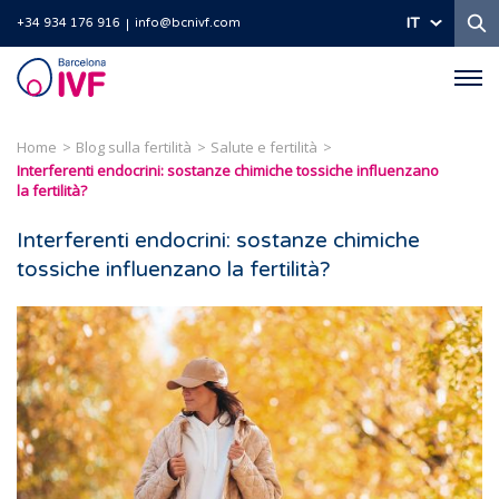
Ri
IT
+34 934 176 916
info@bcnivf.com
Barcelona
IVF
Home
Blog sulla fertilità
Salute e fertilità
Interferenti endocrini: sostanze chimiche tossiche influenzano
la fertilità?
Interferenti endocrini: sostanze chimiche
tossiche influenzano la fertilità?