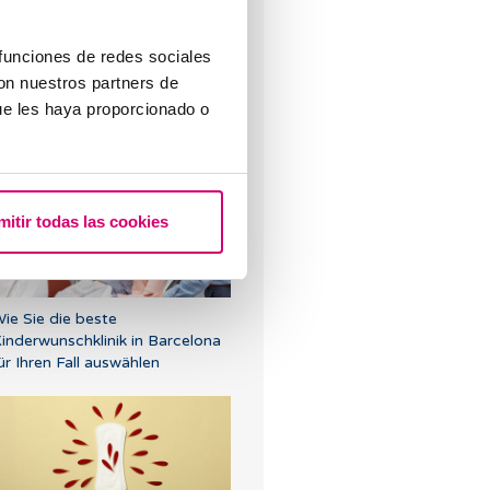
 funciones de redes sociales
con nuestros partners de
ue les haya proporcionado o
ie lange dauert es, bis sich die
efruchtete Eizelle einnistet?
mitir todas las cookies
ie Sie die beste
inderwunschklinik in Barcelona
ür Ihren Fall auswählen