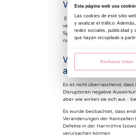
Wie wirken endok
Esta página web usa cookie
Las cookies de este sitio we
EDCs wirken, indem sie das Ho
y analizar el tráfico. Ademá
verändern, z. B. indem sie die
redes sociales, publicidad y
Synthese oder ihren Stoffwech
que hayan recopilado a parti
natürlichen Hormon und einem z
Wie wirken sie si
Rechazar todas
aus?
Es ist nicht überraschend, das
Disruptoren negative Auswirku
aber wie wirken sie sich aus - b
Es wurde beobachtet, dass endo
Veränderungen der Keimzellen (
Defekte in der Harnröhre (sowo
verursachen können.