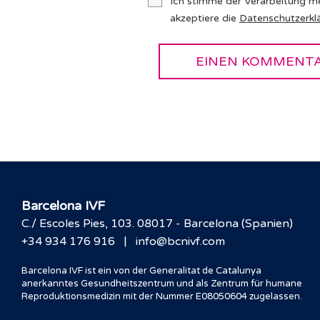
Ich stimme der Verarbeitung m
akzeptiere die
Datenschutzerkl
Barcelona IVF
C./ Escoles Pies, 103. 08017 - Barcelona (Spanien)
|
+34 934 176 916
info@bcnivf.com
Barcelona IVF ist ein von der Generalitat de Catalunya
anerkanntes Gesundheitszentrum und als Zentrum für humane
Reproduktionsmedizin mit der Nummer E08050604 zugelassen.