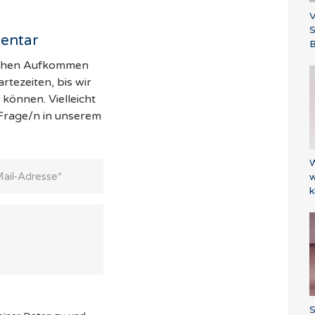
V
entar
B
hohen Aufkommen
tezeiten, bis wir
können. Vielleicht
 Frage/n in unserem
W
w
k
S