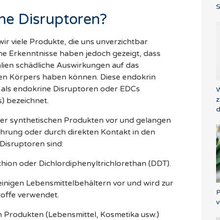
S
ne Disruptoren?
r viele Produkte, die uns unverzichtbar
he Erkenntnisse haben jedoch gezeigt, dass
lien schädliche Auswirkungen auf das
n Körpers haben können. Diese endokrin
als endokrine Disruptoren oder EDCs
W
z
) bezeichnet.
d
er synthetischen Produkten vor und gelangen
ahrung oder durch direkten Kontakt in den
 Disruptoren sind:
thion oder Dichlordiphenyltrichlorethan (DDT).
einigen Lebensmittelbehältern vor und wird zur
P
toffe verwendet.
v
on Produkten (Lebensmittel, Kosmetika usw.)