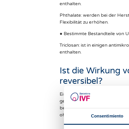
enthalten.
Phthalate: werden bei der Hers
Flexibilität zu erhöhen.
● Bestimmte Bestandteile von U
Triclosan: ist in einigen antimi
enthalten.
Ist die Wirkung 
reversibel?
Einer der besorgniserregendste
gesundheitsschädlichen Auswirku
bezeichnet werden, d. h. sie w
ohne dass sie sich pathologisch
Consentimiento