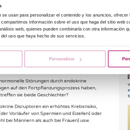
rine Disruptoren?
s
b se usan para personalizar el contenido y los anuncios, ofrecer
rmonsystem auf unterschiedliche Weise
s, compartimos información sobre el uso que haga del sitio web 
 körpereigenen Hormone nachahmen, ihre
 análisis web, quienes pueden combinarla con otra información q
W
sel verändern, den Weg zwischen einem
b
r del uso que haya hecho de sus servicios.
ellulären Rezeptor blockieren usw.
ch auf die Fruchtbarkeit
Personalizar
Per
s hormonelle Störungen durch endokrine
W
ngen auf den Fortpflanzungsprozess haben,
K
etreffen sie beide Geschlechter?
f
krine Disruptoren ein erhöhtes Krebsrisiko,
der Vorläufer von Spermien und Eizellen) oder
hl bei Männern als auch bei Frauen) usw.