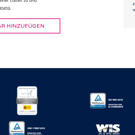
einer Daten zu und
z
ärung
.
w