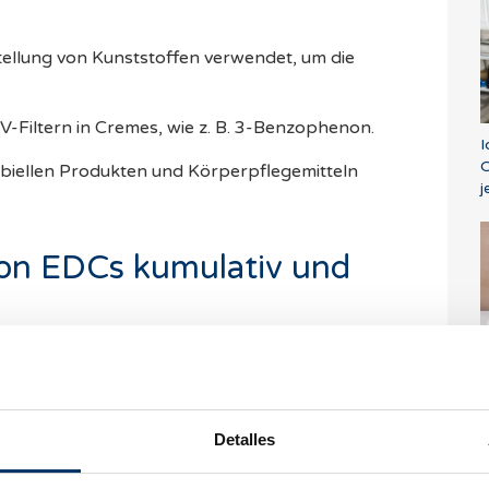
tellung von Kunststoffen verwendet, um die
V-Filtern in Cremes, wie z. B. 3-Benzophenon.
I
O
krobiellen Produkten und Körperpflegemitteln
j
von EDCs kumulativ und
n Aspekte der EDCs sind gerade ihre
N
ngen, die als irreversibel und kumulativ
erden an künftige Generationen weitergegeben,
S
 manifestiert haben.
Detalles