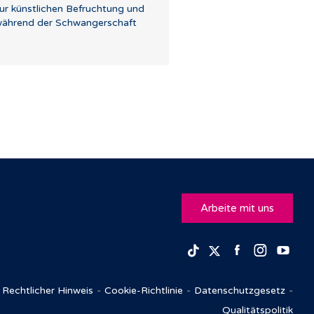
ur künstlichen Befruchtung und
ährend der Schwangerschaft
Arbeite mit uns
Facebook
Insta
Yo
TikTok
Twitter
Rechtlicher Hinweis
Cookie-Richtlinie
Datenschutzgesetz
Qualitätspolitik