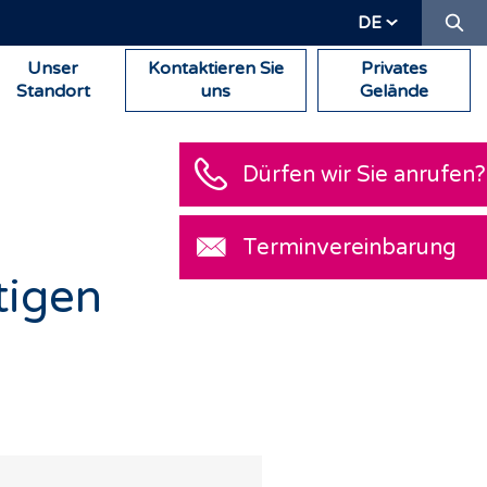
Su
DE
Unser
Kontaktieren Sie
Privates
Standort
uns
Gelände
Dürfen wir Sie anrufen?
Terminvereinbarung
tigen