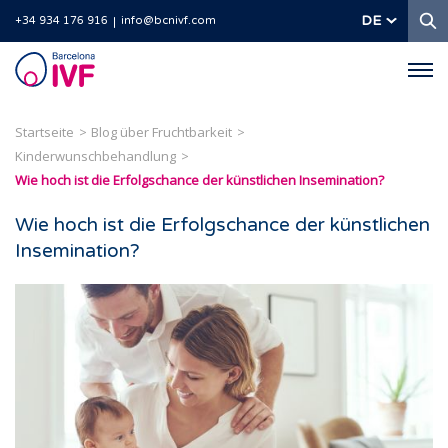
S
DE
+34 934 176 916
info@bcnivf.com
Barcelona
IVF
Startseite
Blog über Fruchtbarkeit
Kinderwunschbehandlung
Wie hoch ist die Erfolgschance der künstlichen Insemination?
Wie hoch ist die Erfolgschance der künstlichen
Insemination?