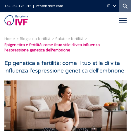
Ri
IT
+34 934 176 916
info@bcnivf.com
Barcelona
IVF
Home
Blog sulla fertilità
Salute e fertilità
Epigenetica e fertilità: come il tuo stile di vita influenza
l'espressione genetica dell'embrione
Epigenetica e fertilità: come il tuo stile di vita
influenza l'espressione genetica dell'embrione