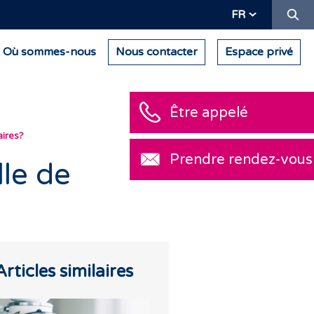
Re
FR
Où sommes-nous
Nous contacter
Espace privé
Être appelé
aires?
Prendre rendez-vous
le de
Articles similaires