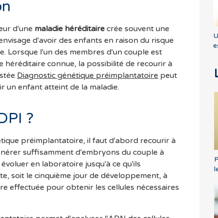
on
teur d'une
maladie héréditaire
crée souvent une
U
 envisage d'avoir des enfants en raison du risque
e
adie. Lorsque l'un des membres d'un couple est
 héréditaire connue, la possibilité de recourir à
istée
Diagnostic génétique préimplantatoire
peut
r un enfant atteint de la maladie.
DPI ?
tique préimplantatoire, il faut d'abord recourir à
énérer suffisamment d'embryons du couple à
P
voluer en laboratoire jusqu'à ce qu'ils
l
te, soit le cinquième jour de développement, à
tre effectuée pour obtenir les cellules nécessaires