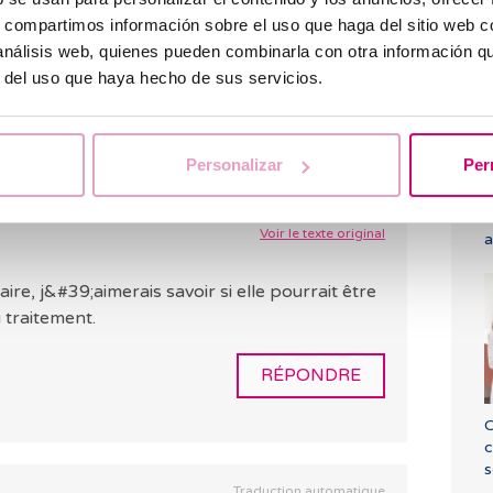
l
isponibles. Cordialement.
s, compartimos información sobre el uso que haga del sitio web 
 análisis web, quienes pueden combinarla con otra información q
RÉPONDRE
r del uso que haya hecho de sus servicios.
Personalizar
Per
Q
Traduction automatique
n
Voir le texte original
a
ire, j&#39;aimerais savoir si elle pourrait être
u traitement.
RÉPONDRE
C
c
s
Traduction automatique