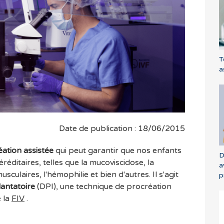
T
a
Date de publication : 18/06/2015
éation assistée
qui peut garantir que nos enfants
D
éditaires, telles que la mucoviscidose, la
a
sculaires, l'hémophilie et bien d'autres. Il s'agit
p
lantatoire
(DPI), une technique de procréation
e la
FIV
.