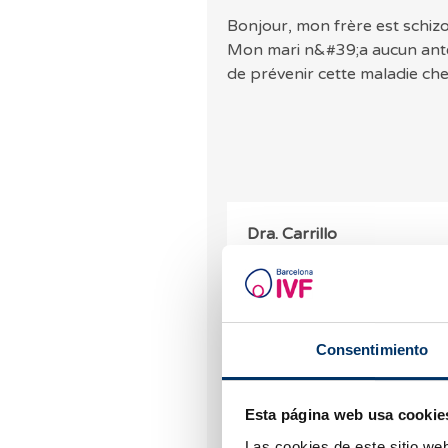
Bonjour, mon frère est schi
Mon mari n&#39;a aucun anté
de prévenir cette maladie che
Dra. Carrillo
16.10.2025
Bonjour. Nous comprenons 
fécondation in vitro permet
de maladies comme la schi
Consentimiento
de multiples facteurs gén
spécifique ne garantit que
Esta página web usa cookie
préférable de consulter un
reproduction, qui pourra é
Las cookies de este sitio we