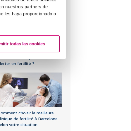
’ovaire polykystique.
con nuestros partners de
ue les haya proporcionado o
mitir todas las cookies
uels douleurs pelviennes sont
ormales et lesquelles doivent
lerter en fertilité ?
omment choisir la meilleure
linique de fertilité à Barcelone
elon votre situation