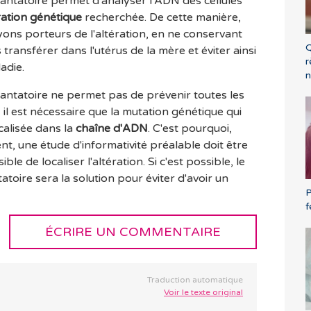
antatoire permet d'analyser l'ADN des cellules
ration génétique
recherchée. De cette manière,
ns porteurs de l'altération, en ne conservant
Q
transférer dans l'utérus de la mère et éviter ainsi
r
adie.
n
antatoire ne permet pas de prévenir toutes les
 il est nécessaire que la mutation génétique qui
calisée dans la
chaîne d'ADN
. C'est pourquoi,
t, une étude d'informativité préalable doit être
sible de localiser l'altération. Si c'est possible, le
toire sera la solution pour éviter d'avoir un
P
f
ÉCRIRE UN COMMENTAIRE
Traduction automatique
Voir le texte original