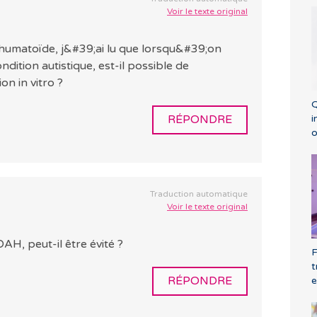
Voir le texte original
 rhumatoïde, j&#39;ai lu que lorsqu&#39;on
dition autistique, est-il possible de
on in vitro ?
Q
i
RÉPONDRE
o
Traduction automatique
Voir le texte original
H, peut-il être évité ?
F
t
RÉPONDRE
e