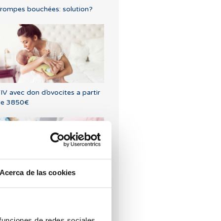
rompes bouchées: solution?
IV avec don d’ovocites a partir
de 3850€
Acerca de las cookies
e létrozole, la meilleure
lternative pour induire
'ovulation chez les femmes
tteintes du syndrome de
 funciones de redes sociales