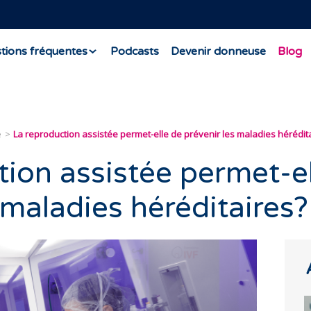
tions fréquentes
Podcasts
Devenir donneuse
Blog
e
La reproduction assistée permet-elle de prévenir les maladies hérédit
tion assistée permet-el
 maladies héréditaires?