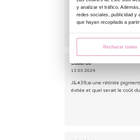
orienter vers les options d
y analizar el tráfico. Ademá
redes sociales, publicidad y
que hayan recopilado a parti
Rechazar todas
Eduardo
13.03.2024
J&#39;ai une rétinite pigmenta
évitée et quel serait le coût d